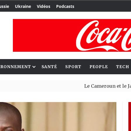
ussie
Ukraine
Vidéos
Podcasts
IRONNEMENT
SANTÉ
SPORT
PEOPLE
TECH
Le Cameroun et le Japon renfo
Ceuta : Rabat affirme avoir al