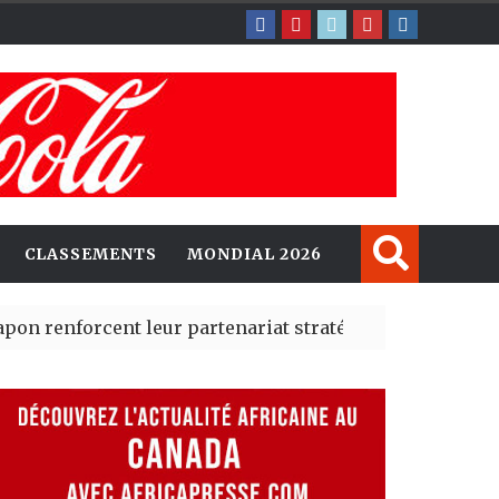
CLASSEMENTS
MONDIAL 2026
rcent leur partenariat stratégique avec un cap sur l’I
erté Madrid des risques migratoires dès juillet
| 05 Aug 2