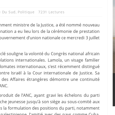
e Du Sud
,
Politique
7231 Lectures
mment ministre de la Justice, a été nommé nouveau
nation a eu lieu lors de la cérémonie de prestation
uvernement d’union nationale ce mercredi 3 juillet
lé souligne la volonté du Congrès national africain
lations internationales. Lamola, un visage familier
plomates internationaux, s’est récemment distingué
tre Israël à la Cour internationale de Justice. Sa
ui des Affaires étrangères démontre une continuité
’ANC.
oduit de l’ANC, ayant gravi les échelons du parti
nche jeunesse jusqu’à son siège au sous-comité aux
ans la formulation des positions du parti, notamment
e palestinienne, l’amitié avec des pays comme Cuba,