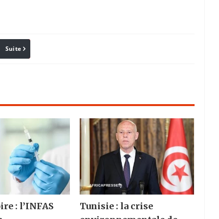
Suite
Pinterest
Reddit
Email
ire : l’INFAS
Tunisie : la crise