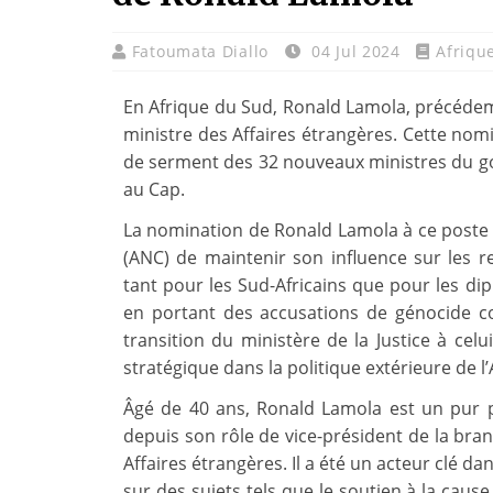
Fatoumata Diallo
04 Jul 2024
Afriqu
En Afrique du Sud, Ronald Lamola, précéde
ministre des Affaires étrangères. Cette nomi
de serment des 32 nouveaux ministres du go
au Cap.
La nomination de Ronald Lamola à ce poste c
(ANC) de maintenir son influence sur les re
tant pour les Sud-Africains que pour les di
en portant des accusations de génocide con
transition du ministère de la Justice à cel
stratégique dans la politique extérieure de l
Âgé de 40 ans, Ronald Lamola est un pur pr
depuis son rôle de vice-président de la bra
Affaires étrangères. Il a été un acteur clé d
sur des sujets tels que le soutien à la caus