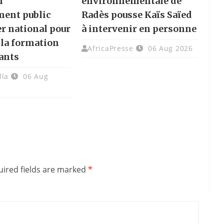
n
environnementale de
ment public
Radès pousse Kaïs Saïed
er national pour
à intervenir en personne
 la formation
AfricaPresse
06 Aug 2026
ants
lla
06 Aug
ired fields are marked
*