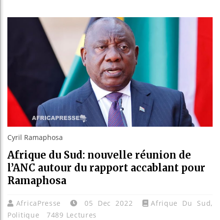
Réparati
Canada :
Reboisem
Cyril Ramaphosa
Afrique du Sud: nouvelle réunion de
l’ANC autour du rapport accablant pour
Ramaphosa
AfricaPresse
05 Dec 2022
Afrique Du Sud
,
Politique
7489 Lectures