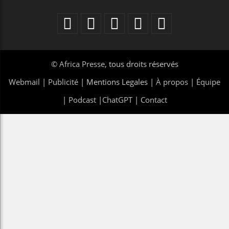
©
Africa Presse
, tous droits réservés
Webmail
|
Publicité
| Mentions Legales |
À propos
|
Équipe
|
Podcast
|
ChatGPT
|
Contact