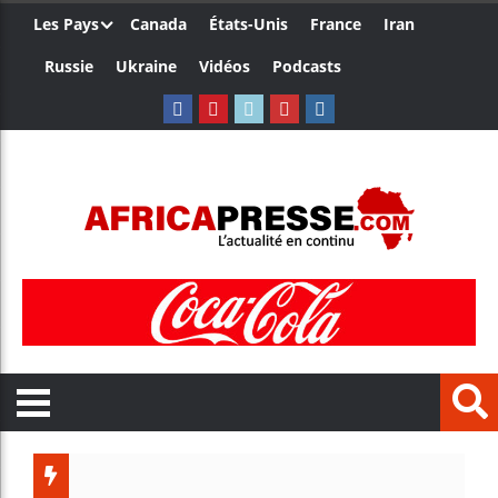
Les Pays
Canada
États-Unis
France
Iran
Russie
Ukraine
Vidéos
Podcasts
Ceuta : 