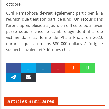
octobre.
Cyril Ramaphosa devrait également participer à la
réunion que tient son parti ce lundi. Un retour dans
l’arène après plusieurs jours en difficulté pour avoir
passé sous silence le cambriolage dont il a été
victime dans sa ferme de Phala Phala en 2020,
durant lequel au moins 580 000 dollars, à l’origine
suspecte, avaient été dérobés chez lui.
Faceboo
Twitter
linkedin
Pinteres
Reddit
WhatsAp
k
Telegra
Email
t
pt
m
Articles Similaires