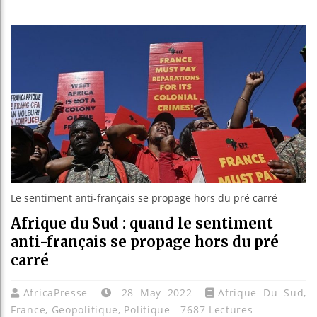
Le Camer
Bassirou
Côte d’I
Tunisie 
Le sentiment anti-français se propage hors du pré carré
Afrique du Sud : quand le sentiment
anti-français se propage hors du pré
carré
AfricaPresse
28 May 2022
Afrique Du Sud
,
France
,
Geopolitique
,
Politique
7687 Lectures