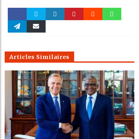
Faceboo
Twitter
linkedin
Pinteres
Reddit
WhatsAp
k
Telegra
Email
t
pt
m
Articles Similaires