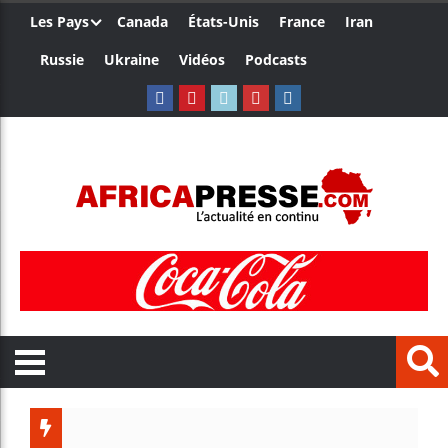
Les Pays
Canada
États-Unis
France
Iran
Russie
Ukraine
Vidéos
Podcasts
Aliko Da