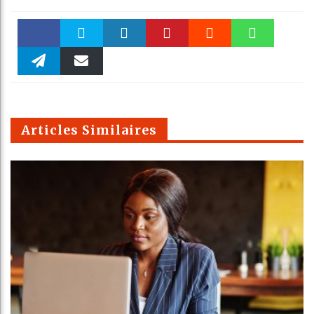
Faceboo
Twitter
linkedin
Pinteres
Reddit
WhatsAp
k
Telegra
Email
t
pt
m
Articles Similaires