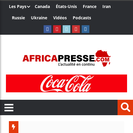
Les Pays
Canada
États-Unis
France
Iran
Russie
Ukraine
Vidéos
Podcasts
Les jeune