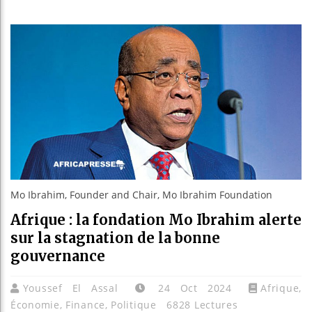
Guinée : 
Réforme é
Bénin : P
Aliko Dan
Mo Ibrahim, Founder and Chair, Mo Ibrahim Foundation
Afrique : la fondation Mo Ibrahim alerte
sur la stagnation de la bonne
gouvernance
Youssef El Assal
24 Oct 2024
Afrique
,
Économie
,
Finance
,
Politique
6828 Lectures