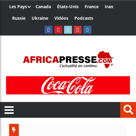
Les Pays
Canada
États-Unis
France
Iran
Russie
Ukraine
Vidéos
Podcasts
Trump n