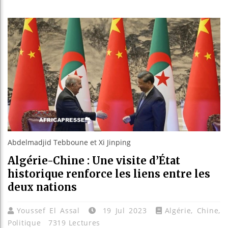
Les jeun
Guinée :
Réforme é
Bénin : 
Abdelmadjid Tebboune et Xi Jinping
Algérie-Chine : Une visite d’État
historique renforce les liens entre les
deux nations
Youssef El Assal
19 Jul 2023
Algérie
,
Chine
,
Politique
7319 Lectures