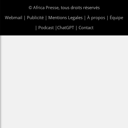
©
Africa Presse
, tous droits réservés
Webmail
|
Publicité
| Mentions Legales |
À propos
|
Équipe
|
Podcast
|
ChatGPT
|
Contact