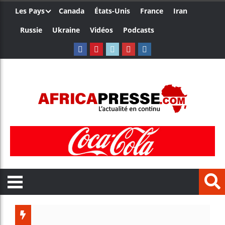
Les Pays
Canada
États-Unis
France
Iran
Russie
Ukraine
Vidéos
Podcasts
Trump 