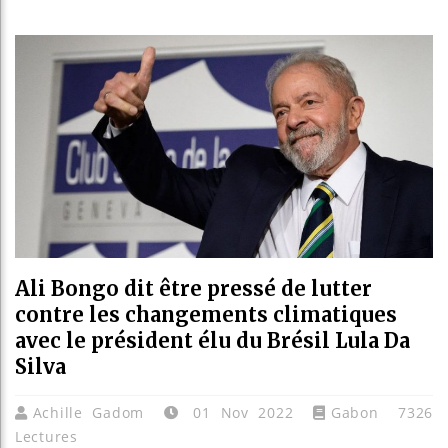
Les je
Guinée
Réform
Bénin 
Ali Bongo dit être pressé de lutter
contre les changements climatiques
avec le président élu du Brésil Lula Da
Silva
Achille Gadom
01 Nov 2022
Gabon
7326
Lectures