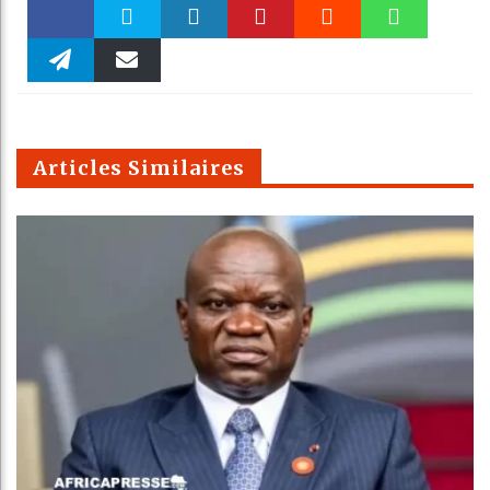
Faceboo
Twitter
linkedin
Pinteres
Reddit
WhatsAp
k
Telegra
Email
t
pt
m
Articles Similaires