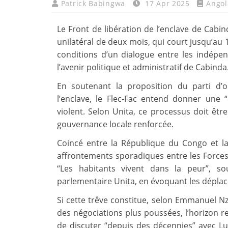
Patrick Babingwa
17 Apr 2025
Angol
Le Front de libération de l’enclave de Cabind
unilatéral de deux mois, qui court jusqu’au 1
conditions d’un dialogue entre les indépe
l’avenir politique et administratif de Cabinda
En soutenant la proposition du parti d’
l’enclave, le Flec‑Fac entend donner une “
violent. Selon Unita, ce processus doit être
gouvernance locale renforcée.
Coincé entre la République du Congo et l
affrontements sporadiques entre les Forces
“Les habitants vivent dans la peur”, so
parlementaire Unita, en évoquant les déplacem
Si cette trêve constitue, selon Emmanuel Nzi
des négociations plus poussées, l’horizon r
de discuter “depuis des décennies” avec Lu