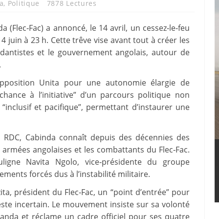
a
,
Politique
7878 Lectures
a (Flec‑Fac) a annoncé, le 14 avril, un cessez‑le‑feu
4 juin à 23 h. Cette trêve vise avant tout à créer les
ndantistes et le gouvernement angolais, autour de
.
opposition Unita pour une autonomie élargie de
chance à l’initiative” d’un parcours politique non
 “inclusif et pacifique”, permettant d’instaurer une
a RDC, Cabinda connaît depuis des décennies des
 armées angolaises et les combattants du Flec‑Fac.
uligne Navita Ngolo, vice‑présidente du groupe
ents forcés dus à l’instabilité militaire.
ta, président du Flec‑Fac, un “point d’entrée” pour
este incertain. Le mouvement insiste sur sa volonté
anda et réclame un cadre officiel pour ses quatre