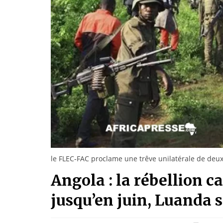
le FLEC‑FAC proclame une trêve unilatérale de deu
Angola : la rébellion c
jusqu’en juin, Luanda