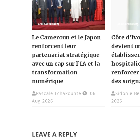
Le Cameroun et le Japon
Côte d’Ivo
renforcent leur
devient u
partenariat stratégique
établisse
avec un cap sur l’IA et la
hospitali
transformation
renforcer
numérique
des soign
Pascale Tchakounte
06
Sidonie Be
Aug 2026
2026
LEAVE A REPLY