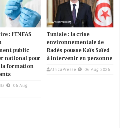
ire : l’INFAS
Tunisie : la crise
n
environnementale de
ment public
Radès pousse Kaïs Saïed
er national pour
à intervenir en personne
 la formation
AfricaPresse
06 Aug 2026
ants
lla
06 Aug