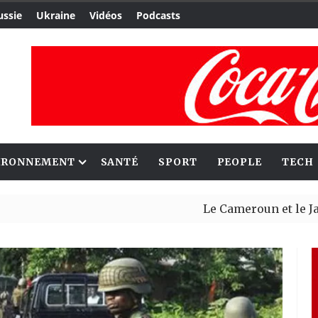
ussie
Ukraine
Vidéos
Podcasts
IRONNEMENT
SANTÉ
SPORT
PEOPLE
TECH
Le Cameroun et le Japon renfo
Ceuta : Rabat affirme avoir al