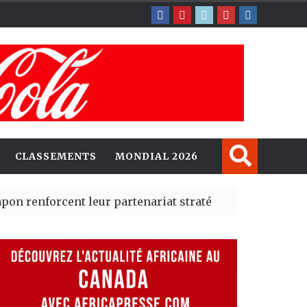
CLASSEMENTS
MONDIAL 2026
rcent leur partenariat stratégique avec un cap sur l’IA
erté Madrid des risques migratoires dès juillet
| 05 Aug 2