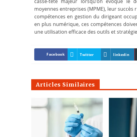
casse-tête majeur lorsqu’on évoque le d
moyennes entreprises (MPME), leur succès re
compétences en gestion du dirigeant occup
en plus numérique, ces compétences doive
une utilisation efficace des outils et stratég
Facebook
Twitter
linkedin
Articles Similaires