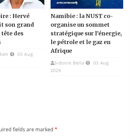
ire : Hervé
Namibie : la NUST co-
it son grand
organise un sommet
a tête des
stratégique sur l’énergie,
s
le pétrole et le gaz en
Afrique
adom
05 Aug
Sidonie Bella
03 Aug
2026
ired fields are marked
*