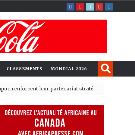
CLASSEMENTS
MONDIAL 2026
rcent leur partenariat stratégique avec un cap sur l’IA
erté Madrid des risques migratoires dès juillet
| 05 Aug 20