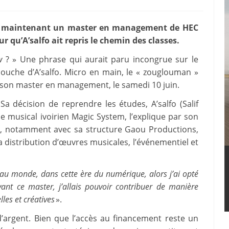
… et maintenant un master en management de HEC
r qu’A’salfo ait repris le chemin des classes.
w
? » Une phrase qui aurait paru incongrue sur le
 bouche d’A’salfo. Micro en main, le « zouglouman »
e son master en management, le samedi 10 juin.
a décision de reprendre les études, A’salfo (Salif
e musical ivoirien Magic System, l’explique par son
l, notamment avec sa structure Gaou Productions,
a distribution d’œuvres musicales, l’événementiel et
eau monde, dans cette ère du numérique, alors j’ai opté
ant ce master, j’allais pouvoir contribuer de manière
les et créatives
».
’argent. Bien que l’accès au financement reste un