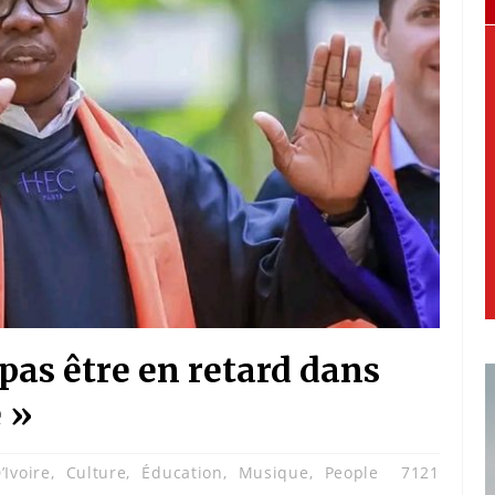
s pas être en retard dans
 »
’Ivoire
,
Culture
,
Éducation
,
Musique
,
People
7121