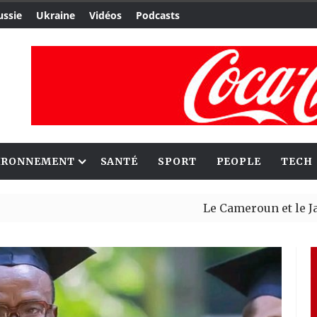
ussie
Ukraine
Vidéos
Podcasts
IRONNEMENT
SANTÉ
SPORT
PEOPLE
TECH
Le Cameroun et le Japon renfo
Ceuta : Rabat affirme avoir al