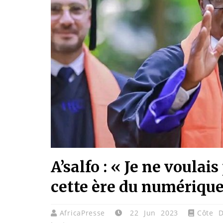
A’salfo : « Je ne voulai
cette ère du numérique
AfricaPresse
22 Jun 2023
Côte D