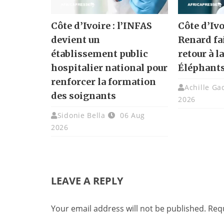
Côte d’Ivoire : l’INFAS
Côte d’Ivo
devient un
Renard fa
établissement public
retour à l
hospitalier national pour
Éléphant
renforcer la formation
Achille G
des soignants
2026
Sidonie Bella
06 Aug
2026
LEAVE A REPLY
Your email address will not be published.
Requ