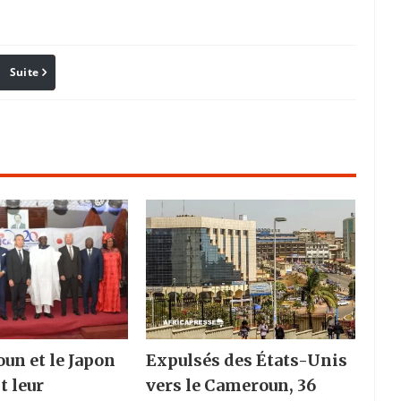
Suite
Pinterest
Reddit
Email
un et le Japon
Expulsés des États-Unis
t leur
vers le Cameroun, 36