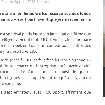
,
People
,
Sport
7235 Lectures
tale à Jon Jones via les réseaux sociaux lundi.
nnou « était parti avant que je ne revienne » à
à son rival poids lourd Jon Jones qui a affirmé que
elligent » en quittant l’UFC. L’Américain se prépare
ogone ce week-end dans un combat pour le titre des
iryl Gane à l’UFC 285.
 de Jones à l’UFC se fera face à Francis Ngannou –
i de se séparer de l’entreprise après avoir atteint
ractuelles. Le Camerounais a choisi de quitter
cratif et Jones s’est rapidement moqué de Ngannou
tte semaine.
es s’est entretenu avec RMC Sport, affirmant que