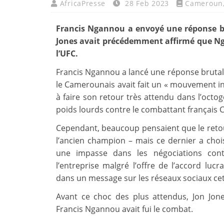
AfricaPresse
28 Feb 2023
Cameroun
Francis Ngannou a envoyé une réponse bru
Jones avait précédemment affirmé que Nga
l’UFC.
Francis Ngannou a lancé une réponse brutale 
le Camerounais avait fait un « mouvement int
à faire son retour très attendu dans l’oct
poids lourds contre le combattant français C
Cependant, beaucoup pensaient que le retour
l’ancien champion – mais ce dernier a chois
une impasse dans les négociations cont
l’entreprise malgré l’offre de l’accord lu
dans un message sur les réseaux sociaux ce
Avant ce choc des plus attendus, Jon Jon
Francis Ngannou avait fui le combat.