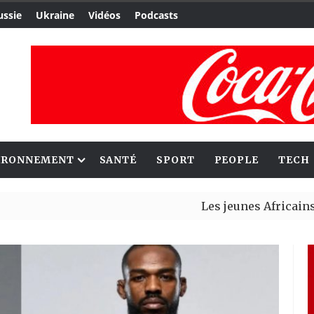
ussie
Ukraine
Vidéos
Podcasts
IRONNEMENT
SANTÉ
SPORT
PEOPLE
TECH
Les jeunes Africains retrouve
Aliko Dangote et Mark Carney