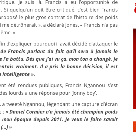
tique. Je suis là. Francis a eu l’opportunité de
r. Si quelqu’un doit être critiqué, c’est bien Francis
roposé le plus gros contrat de l’histoire des poids
ui me détrônerait », a déclaré Jones. « Francis n’a pas
-même. »
afin d’expliquer pourquoi il avait décidé d’attaquer le
 de Francis parlant du fait qu’il sera à jamais le
’a battu. Dès que j’ai vu ça, mon ton a changé. Je
entais vraiment. Il a pris la bonne décision, il est
 intelligente ».
ent été rendues publiques, Francis Ngannou s’est
des lourds a une réponse pour ‘Jonny boy’.
, a tweeté Ngannou, légendant une capture d’écran
e :
« Daniel Cormier n’a jamais été champion poids
st mon époque depuis 2011. Je veux le faire savoir
 (…) »