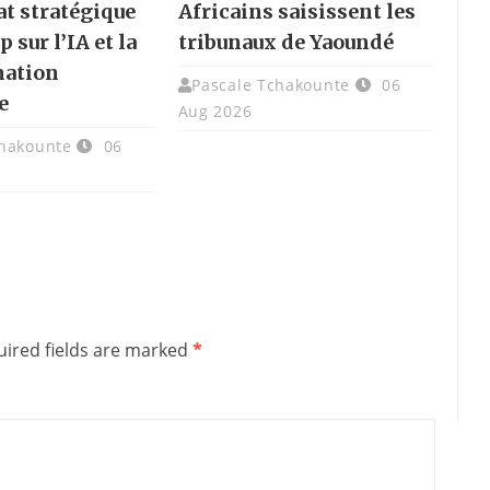
at stratégique
Africains saisissent les
p sur l’IA et la
tribunaux de Yaoundé
mation
Pascale Tchakounte
06
e
Aug 2026
chakounte
06
ired fields are marked
*