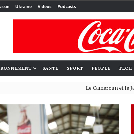
ussie
Ukraine
Vidéos
Podcasts
IRONNEMENT
SANTÉ
SPORT
PEOPLE
TECH
Le Cameroun et le Japon renfo
Ceuta : Rabat affirme avoir al