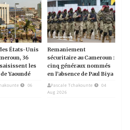
des États-Unis
Remaniement
ameroun, 36
sécuritaire au Cameroun :
saisissent les
cinq généraux nommés
 de Yaoundé
en l’absence de Paul Biya
chakounte
06
Pascale Tchakounte
04
Aug 2026