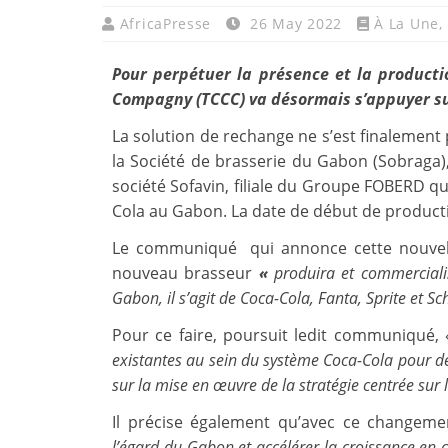
AfricaPresse
26 May 2022
À La Une
,
Pour perpétuer la présence et la producti
Compagny (TCCC) va désormais s’appuyer s
La solution de rechange ne s’est finalement 
la Société de brasserie du Gabon (Sobraga
société Sofavin, filiale du Groupe FOBERD q
Cola au Gabon. La date de début de productio
Le communiqué qui annonce cette nouvelle 
nouveau brasseur
«
produira et commerciali
Gabon, il s’agit de Coca-Cola, Fanta, Sprite et S
Pour ce faire, poursuit ledit communiqué,
existantes au sein du système Coca-Cola pour dél
sur la mise en œuvre de la stratégie centrée sur 
Il précise également qu’avec ce changem
l’égard du Gabon et accélérer la croissance en 