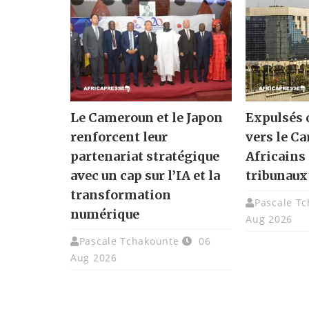
Le Cameroun et le Japon
Expulsés 
renforcent leur
vers le C
partenariat stratégique
Africains 
avec un cap sur l’IA et la
tribunaux
transformation
Pascale T
numérique
Aug 2026
Pascale Tchakounte
06
Aug 2026