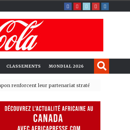
CLASSEMENTS
MONDIAL 2026
rcent leur partenariat stratégique avec un cap sur l’IA
erté Madrid des risques migratoires dès juillet
| 05 Aug 2