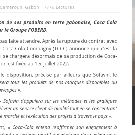
Cameroun
,
Gabon
7779 Lectures
on de ses produits en terre gabonaise, Coca Cola
ur le Groupe FOBERD.
pas faite attendre. Après la rupture du contrat avec
), Coca Cola Compagny (TCCC) annonce que c’est la
ui se chargera désormais de sa production de Coca-
n est fixée au 1er juillet 2022
.
disposition, précise par ailleurs que Sofavin, le
sera tous les produits de nos marques disponibles au
chweppes ».
 «
Sofavin s’appuiera sur les méthodes et les pratiques
ivrer un service client de qualité tout en se concentrant
le marché et l’exécution des projets à travers le pays
».
ent,
« Coca-Cola entend réaffirmer son engagement à
créant un système réactif qui génèrera de la valeur pour