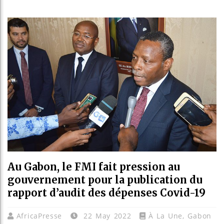
Bassirou
Côte d’I
Tunisie 
Ceuta : 
Au Gabon, le FMI fait pression au
gouvernement pour la publication du
rapport d’audit des dépenses Covid-19
AfricaPresse
22 May 2022
À La Une
,
Gabon