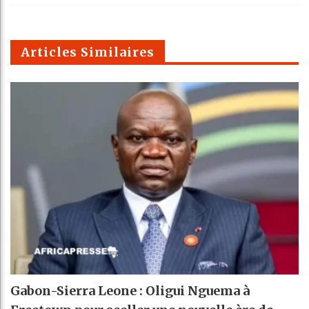
k
Telegra
Email
t
pt
m
Articles Similaires
Gabon-Sierra Leone : Oligui Nguema à