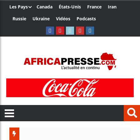
Les Pays
Canada
États-Unis
France
Iran
Russie
Ukraine
Vidéos
Podcasts
Le Camer