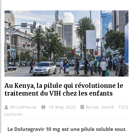
Les jeun
Guinée :
Réforme 
Bénin : 
Au Kenya, la pilule qui révolutionne le
traitement du VIH chez les enfants
AfricaPresse
18 May 2022
Kenya
,
Santé
7922
Lectures
Le Dolutegravir 10 mg est une pilule soluble sous