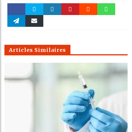
Faceboo
Twitter
linkedin
Pinteres
Reddit
WhatsAp
k
Telegra
Email
t
pt
m
Articles Similaires