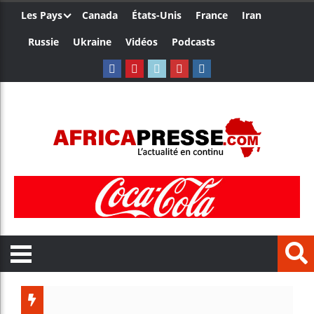
Les Pays
Canada
États-Unis
France
Iran
Russie
Ukraine
Vidéos
Podcasts
Trump n