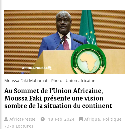
Les jeun
Guinée :
Réforme é
Bénin : 
Moussa Faki Mahamat - Photo : Union africaine
Au Sommet de l’Union Africaine,
Moussa Faki présente une vision
sombre de la situation du continent
AfricaPresse
18 Feb 2024
Afrique
,
Politique
7378 Lectures