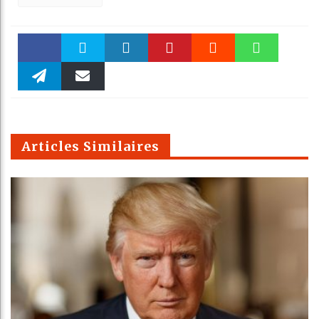
Faceboo
Twitter
linkedin
Pinteres
Reddit
WhatsAp
k
Telegra
Email
t
pt
m
Articles Similaires