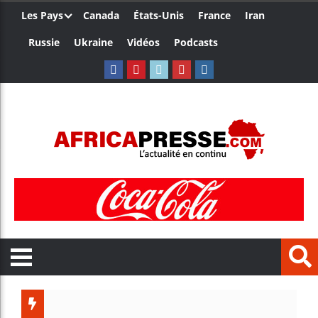
Les Pays
Canada
États-Unis
France
Iran
Russie
Ukraine
Vidéos
Podcasts
Trump no