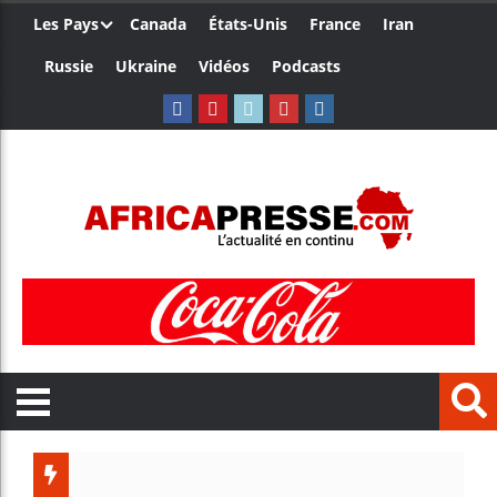
Les Pays
Canada
États-Unis
France
Iran
Russie
Ukraine
Vidéos
Podcasts
Le Cameroun et 