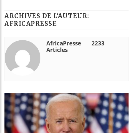
Bassirou Diomay
ARCHIVES DE L'AUTEUR:
Côte d’Ivoire : 
AFRICAPRESSE
Tunisie : la cr
AfricaPresse
2233
Ceuta : Rabat af
Articles