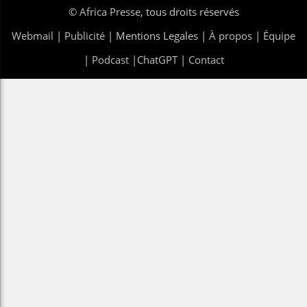
©
Africa Presse
, tous droits réservés
Webmail
|
Publicité
| Mentions Legales |
À propos
|
Équipe
|
Podcast
|
ChatGPT
|
Contact