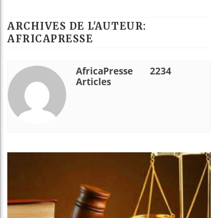
Guinée : Nimba
ARCHIVES DE L'AUTEUR:
Réforme élector
AFRICAPRESSE
Bénin : Patrice
AfricaPresse
2234
Aliko Dangote 
Articles