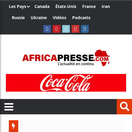
Les Pays
Canada
États-Unis
France
Iran
Russie
Ukraine
Vidéos
Podcasts
Les jeunes Afri