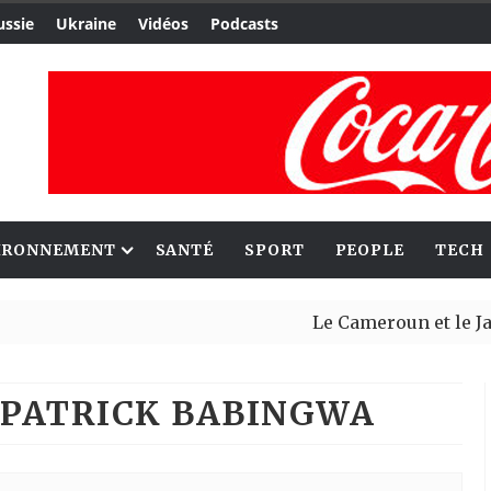
ussie
Ukraine
Vidéos
Podcasts
IRONNEMENT
SANTÉ
SPORT
PEOPLE
TECH
Le Cameroun et le Japon renforcen
Ceuta : Rabat affirme avoir alerté
: PATRICK BABINGWA