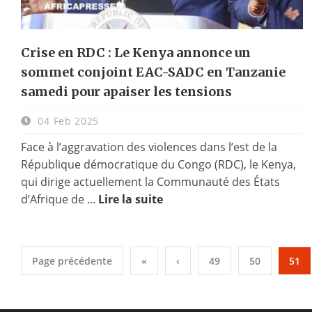
Crise en RDC : Le Kenya annonce un
sommet conjoint EAC-SADC en Tanzanie
samedi pour apaiser les tensions
04 Feb 2025
Face à l’aggravation des violences dans l’est de la
République démocratique du Congo (RDC), le Kenya,
qui dirige actuellement la Communauté des États
d’Afrique de ...
Lire la suite
Page précédente
«
‹
49
50
51