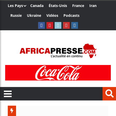
Les Pays
Canada
États-Unis
France
Iran
Russie
Ukraine
Vidéos
Podcasts
Trump n