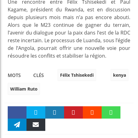
Une rencontre entre Félix Tshisekedi et Paul
Kagame, président du Rwanda, est en discussion
depuis plusieurs mois mais n’a pas encore abouti.
Alors que le M23 continue de gagner du terrain,
l’avenir du dialogue pour la paix dans l’est de la RDC
reste incertain. Le processus de Luanda, sous l’égide
de l’Angola, pourrait offrir une nouvelle voie pour
résoudre les conflits et stabiliser la région.
Félix Tshisekedi
kenya
MOTS CLÉS
William Ruto
Faceboo
Twitter
linkedin
Pinteres
Reddit
WhatsAp
k
Telegra
Email
t
pt