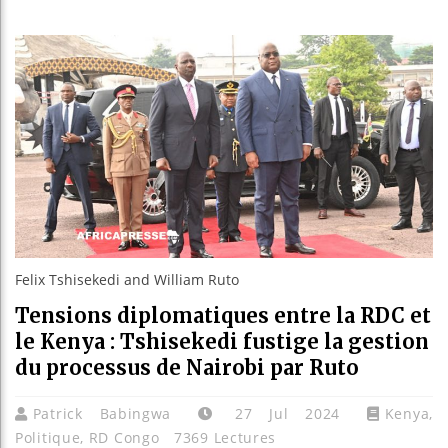
Les jeun
Guinée :
Réforme é
Bénin : 
Felix Tshisekedi and William Ruto
Tensions diplomatiques entre la RDC et
le Kenya : Tshisekedi fustige la gestion
du processus de Nairobi par Ruto
Patrick Babingwa
27 Jul 2024
Kenya
,
Politique
,
RD Congo
7369 Lectures