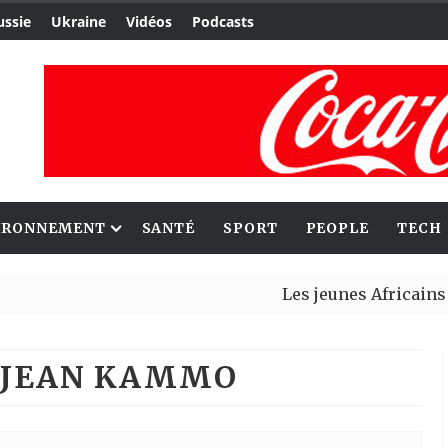
ussie
Ukraine
Vidéos
Podcasts
IRONNEMENT
SANTÉ
SPORT
PEOPLE
TECH
Les jeunes Africains ret
Aliko Dangote et Mark Ca
: JEAN KAMMO