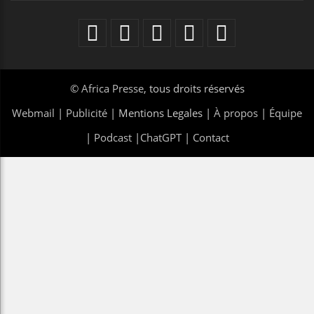
©
Africa Presse
, tous droits réservés
Webmail
|
Publicité
| Mentions Legales |
À propos
|
Équipe
|
Podcast
|
ChatGPT
|
Contact