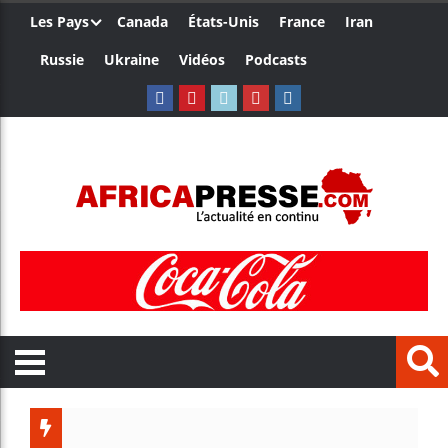
Les Pays
Canada
États-Unis
France
Iran
Russie
Ukraine
Vidéos
Podcasts
Les jeu