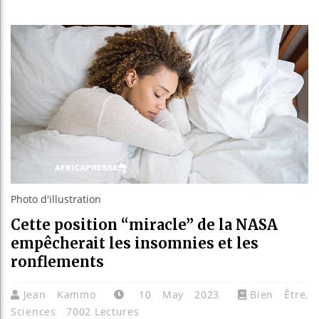
Guinée 
Réforme 
Bénin :
Aliko D
Photo d'illustration
Cette position “miracle” de la NASA
empêcherait les insomnies et les
ronflements
Jean Kammo
10 May 2023
Bien Être
,
Sciences
7002 Lectures