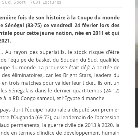
u Sud
,
Sport
7631 Lectures
remière fois de son histoire à la Coupe du monde
e Sénégal (83-75) ce vendredi 24 février lors des
ale pour cette jeune nation, née en 2011 et qui
2021.
… Au rayon des superlatifs, le stock risque d’être
t de l’équipe de basket du Soudan du Sud, qualifiée
Coupe du monde. La prouesse était déjà à portée de
 des éliminatoires, car les Bright Stars, leaders du
 en trois matches pour valider leur ticket. Ils ont un
les Sénégalais dans le dernier quart-temps (24-12)
ce à la RD Congo samedi, et l’Égypte dimanche.
ays dont l’équipe nationale a disputé son premier
contre l’Ouganda (69-73), au lendemain de l’accession
riaux permanents, la guerre civile de 2013 à 2020, la
monde en termes d’indice de développement humain