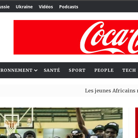
ussie
Ukraine
Vidéos
Podcasts
IRONNEMENT
SANTÉ
SPORT
PEOPLE
TECH
Les jeunes Africains retrouven
Aliko Dangote et Mark Carney 