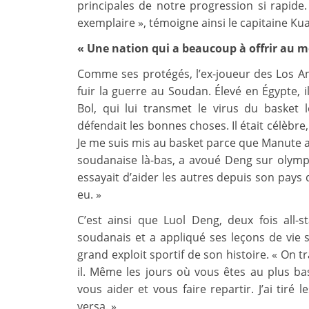
principales de notre progression si rapide
exemplaire », témoigne ainsi le capitaine Kua
« Une nation qui a beaucoup à offrir au 
Comme ses protégés, l’ex-joueur des Los An
fuir la guerre au Soudan. Élevé en Égypte, 
Bol, qui lui transmet le virus du basket 
défendait les bonnes choses. Il était célèbre,
Je me suis mis au basket parce que Manute a
soudanaise là-bas, a avoué Deng sur olympi
essayait d’aider les autres depuis son pays d
eu. »
C’est ainsi que Luol Deng, deux fois all-
soudanais et a appliqué ses leçons de vie 
grand exploit sportif de son histoire. « On t
il. Même les jours où vous êtes au plus ba
vous aider et vous faire repartir. J’ai tiré 
versa. »