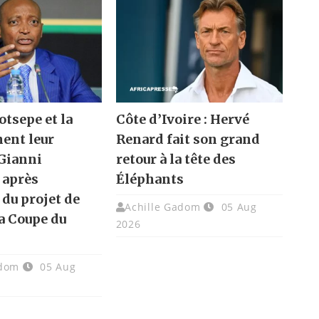
otsepe et la
Côte d’Ivoire : Hervé
hent leur
Renard fait son grand
 Gianni
retour à la tête des
 après
Éléphants
 du projet de
Achille Gadom
05 Aug
la Coupe du
2026
adom
05 Aug