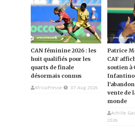
CAN féminine 2026 : les
Patrice M
huit qualifiés pour les
CAF affic
quarts de finale
soutien à
désormais connus
Infantino
l’abandon
AfricaPresse
07 Aug 2026
vente de 
monde
Achille G
2026