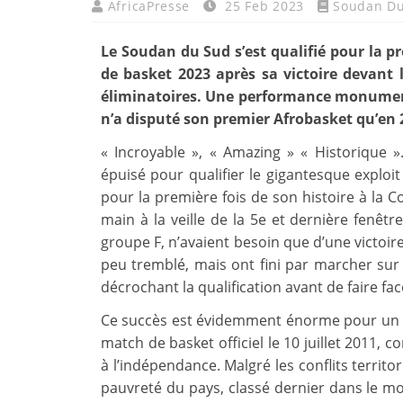
AfricaPresse
25 Feb 2023
Soudan D
Le Soudan du Sud s’est qualifié pour la p
de basket 2023 après sa victoire devant l
éliminatoires. Une performance monument
n’a disputé son premier Afrobasket qu’en 
« Incroyable », « Amazing » « Historique »
épuisé pour qualifier le gigantesque exploi
pour la première fois de son histoire à la 
main à la veille de la 5e et dernière fenêtre
groupe F, n’avaient besoin que d’une victoire
peu tremblé, mais ont fini par marcher sur 
décrochant la qualification avant de faire fa
Ce succès est évidemment énorme pour un p
match de basket officiel le 10 juillet 2011, 
à l’indépendance. Malgré les conflits territo
pauvreté du pays, classé dernier dans le 