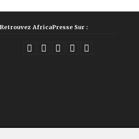
Retrouvez AfricaPresse Sur :
ales |
À propos
|
Équipe
|
Podcast
|
ChatGPT
|
Contact