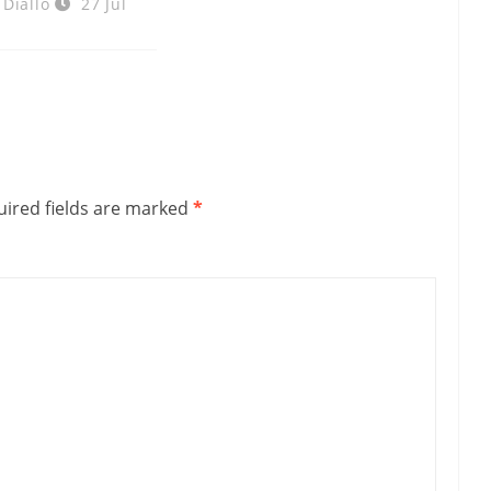
Diallo
27 Jul
ired fields are marked
*