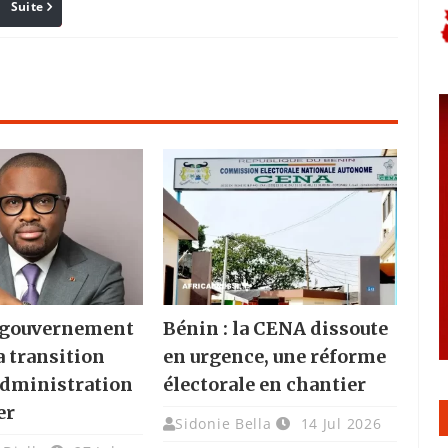
Suite
Pinterest
Reddit
Email
e gouvernement
Bénin : la CENA dissoute
a transition
en urgence, une réforme
administration
électorale en chantier
er
Sidonie Bella
14 Jul 2026