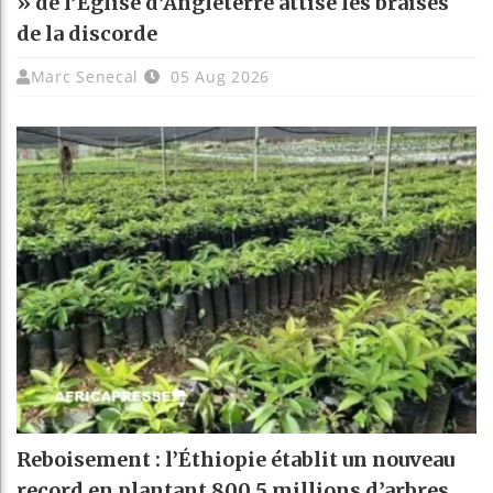
» de l’Église d’Angleterre attise les braises
de la discorde
Marc Senecal
05 Aug 2026
Reboisement : l’Éthiopie établit un nouveau
record en plantant 800,5 millions d’arbres