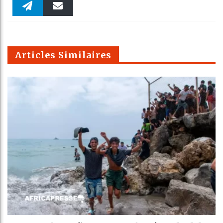
Faceboo
Twitter
linkedin
Pinteres
Reddit
WhatsAp
k
Telegra
Email
t
pt
m
Articles Similaires