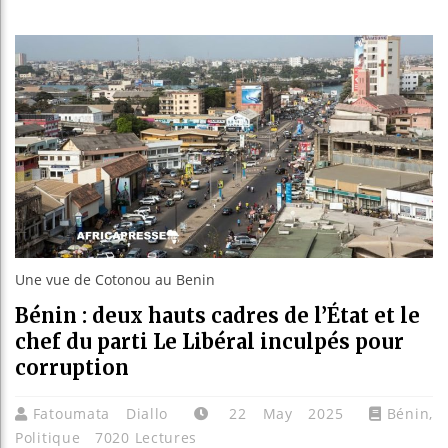
Réparatio
Canada :
Reboisem
Une vue de Cotonou au Benin
Bénin : deux hauts cadres de l’État et le
chef du parti Le Libéral inculpés pour
corruption
Fatoumata Diallo
22 May 2025
Bénin
,
Politique
7020 Lectures