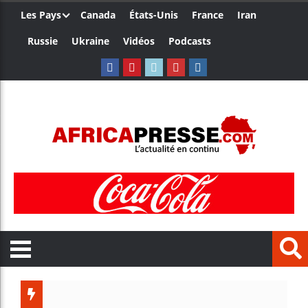
Les Pays
Canada
États-Unis
France
Iran
Russie
Ukraine
Vidéos
Podcasts
Les jeun