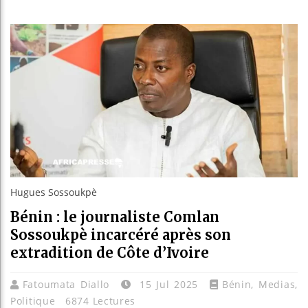
Guinée :
Réforme é
Bénin : 
Aliko Da
Hugues Sossoukpè
Bénin : le journaliste Comlan
Sossoukpè incarcéré après son
extradition de Côte d’Ivoire
Fatoumata Diallo
15 Jul 2025
Bénin
,
Medias
,
Politique
6874 Lectures