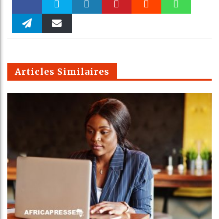
Faceboo
Twitter
linkedin
Pinteres
Reddit
WhatsAp
k
Telegra
Email
t
pt
m
Articles Similaires