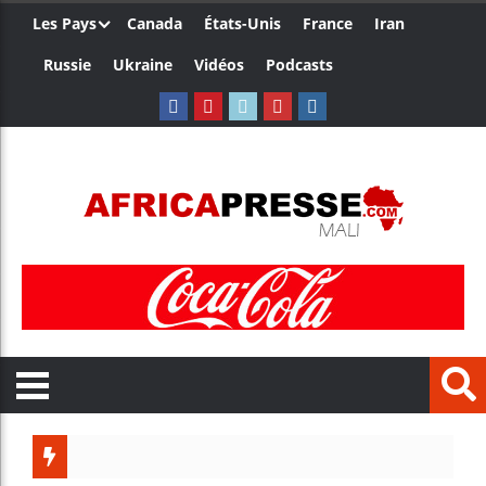
Les Pays
Canada
États-Unis
France
Iran
Russie
Ukraine
Vidéos
Podcasts
Les jeu