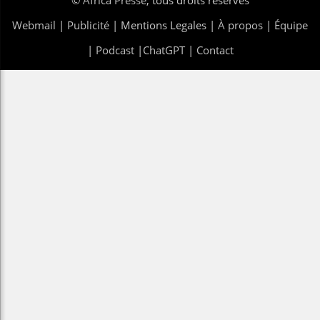
Webmail
|
Publicité
| Mentions Legales |
À propos
|
Équipe
|
Podcast
|
ChatGPT
|
Contact