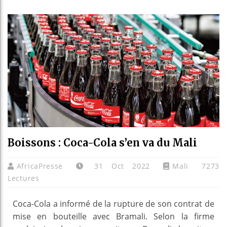
Guinée 
Réforme 
Bénin :
Aliko D
Boissons : Coca-Cola s’en va du Mali
AfricaPresse
31 Oct 2022
Mali
7273
Lectures
Coca-Cola a informé de la rupture de son contrat de
mise en bouteille avec Bramali. Selon la firme