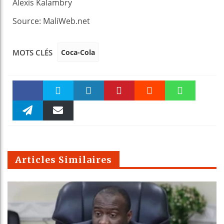
Alexis Kalambry
Source: MaliWeb.net
Coca-Cola
MOTS CLÉS
Faceboo
Twitter
linkedin
Pinteres
Reddit
WhatsAp
k
Telegra
Email
t
pt
m
Articles Similaires