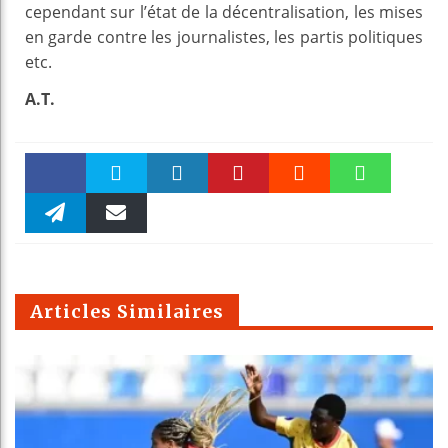
cependant sur l’état de la décentralisation, les mises
en garde contre les journalistes, les partis politiques
etc.
A.T.
Faceboo
Twitter
linkedin
Pinteres
Reddit
WhatsAp
k
Telegra
Email
t
pt
m
Articles Similaires