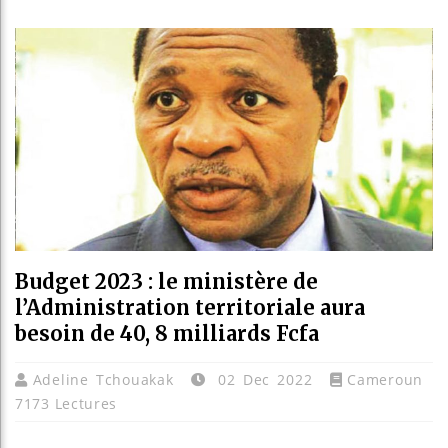
Guinée 
Réforme 
Bénin : 
Aliko D
Budget 2023 : le ministère de
l’Administration territoriale aura
besoin de 40, 8 milliards Fcfa
Adeline Tchouakak
02 Dec 2022
Cameroun
7173 Lectures