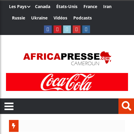
Les Pays
Canada
États-Unis
France
Iran
Russie
Ukraine
Vidéos
Podcasts
Les jeu