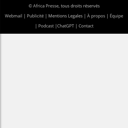
©
Africa Presse
, tous droits réservés
Webmail
|
Publicité
| Mentions Legales |
À propos
|
Équipe
|
Podcast
|
ChatGPT
|
Contact