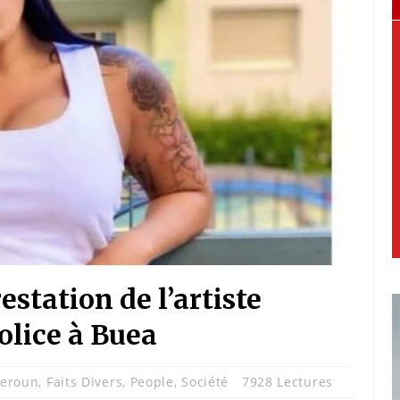
station de l’artiste
olice à Buea
eroun
,
Faits Divers
,
People
,
Société
7928 Lectures