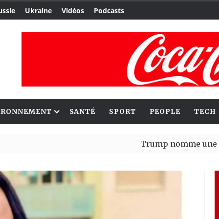
ussie
Ukraine
Vidéos
Podcasts
IRONNEMENT
SANTÉ
SPORT
PEOPLE
TECH
Trump nomme une nouvelle va
Bénin : Patrice Talon élu pré