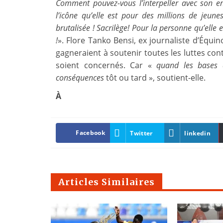
Comment pouvez-vous l’interpeller avec son 
l’icône qu’elle est pour des millions de jeune
brutalisée !
Sacrilège!
Pour la personne qu’elle 
!
».
Flore Tanko Bensi, ex journaliste d’Équi
gagneraient à soutenir toutes les luttes cont
soient concernés.
Car «
quand les bases d
conséquences
tôt ou tard », soutient-elle.
À
Facebook
Twitter
linkedin
Articles Similaires