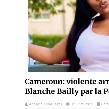
Cameroun: violente arre
Blanche Bailly par la P
Adeline Tchouakak
05 Oct 2022
Cam