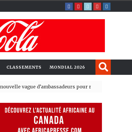
CLASSEMENTS
MONDIAL 2026
gue d’ambassadeurs pour renforcer la présence améri
sident du tout premier Sénat issu de la réforme constitu