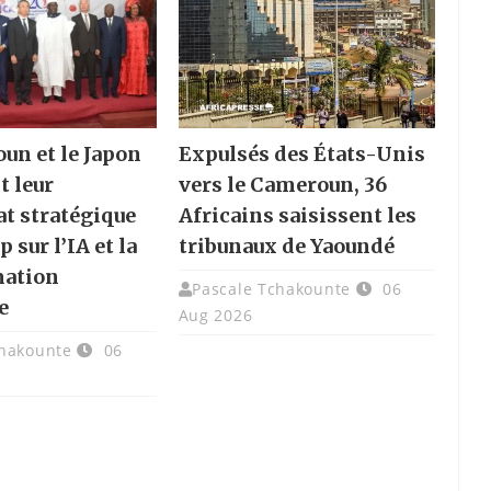
un et le Japon
Expulsés des États-Unis
t leur
vers le Cameroun, 36
at stratégique
Africains saisissent les
p sur l’IA et la
tribunaux de Yaoundé
mation
Pascale Tchakounte
06
e
Aug 2026
chakounte
06