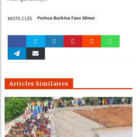
Perkoa Burkina Faso Mines
MOTS CLÉS
Faceboo
Twitter
linkedin
Pinteres
Reddit
WhatsAp
k
Telegra
Email
t
pt
m
Articles Similaires