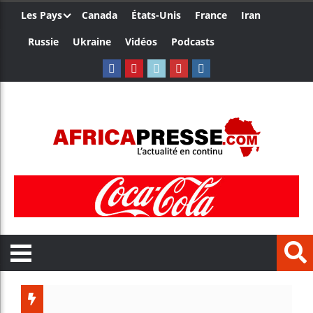
Les Pays
Canada
États-Unis
France
Iran
Russie
Ukraine
Vidéos
Podcasts
Trump no