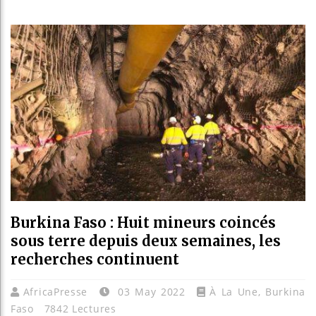
Les jeun
Guinée :
Réforme é
Bénin : 
Burkina Faso : Huit mineurs coincés
sous terre depuis deux semaines, les
recherches continuent
AfricaPresse
03 May 2022
À La Une
,
Burkina
Faso
7842 Lectures