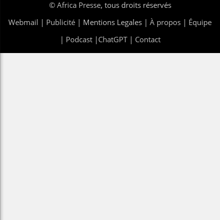
©
Africa Presse
, tous droits réservés
Webmail
|
Publicité
| Mentions Legales |
À propos
|
Équipe
|
Podcast
|
ChatGPT
|
Contact