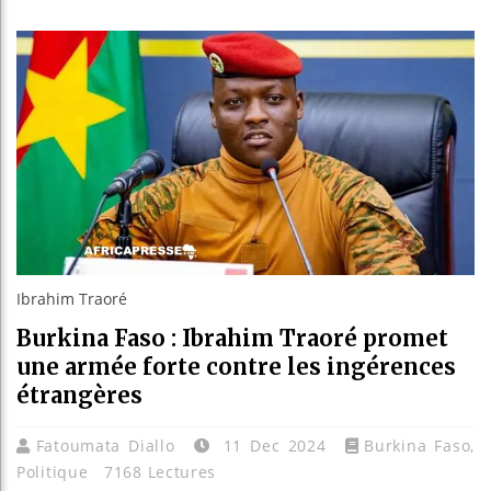
Les jeun
Guinée 
Réforme 
Bénin : 
Ibrahim Traoré
Burkina Faso : Ibrahim Traoré promet
une armée forte contre les ingérences
étrangères
Fatoumata Diallo
11 Dec 2024
Burkina Faso
,
Politique
7168 Lectures