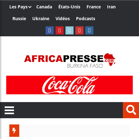
Les Pays
Canada
États-Unis
France
Iran
Russie
Ukraine
Vidéos
Podcasts
Trump n