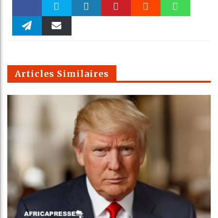
Faceboo
Twitter
linkedin
Pinteres
Reddit
WhatsAp
k
Telegra
Email
t
pt
m
Articles Similaires