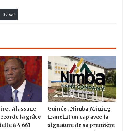
Suite
Pinterest
Reddit
Email
ire : Alassane
Guinée : Nimba Mining
accorde la grâce
franchit un cap avec la
elle à 4 661
signature de sa première