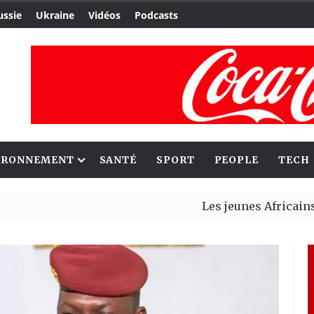
ussie
Ukraine
Vidéos
Podcasts
IRONNEMENT
SANTÉ
SPORT
PEOPLE
TECH
Les jeunes Africains retrou
Aliko Dangote et Mark Carne