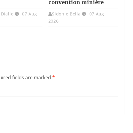
convention minière
Diallo
07 Aug
Sidonie Bella
07 Aug
2026
ired fields are marked
*