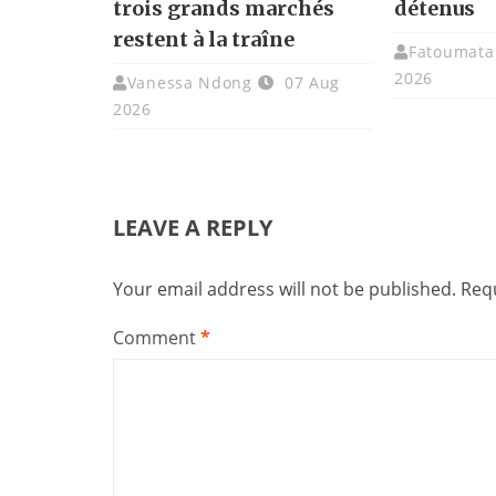
trois grands marchés
détenus
restent à la traîne
Fatoumata 
2026
Vanessa Ndong
07 Aug
2026
LEAVE A REPLY
Your email address will not be published.
Requ
Comment
*