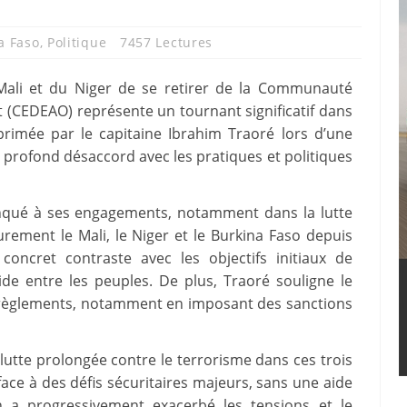
a Faso
,
Politique
7457 Lectures
Mali et du Niger de se retirer de la Communauté
t (CEDEAO) représente un tournant significatif dans
xprimée par le capitaine Ibrahim Traoré lors d’une
 profond désaccord avec les pratiques et politiques
anqué à ses engagements, notamment dans la lutte
urement le Mali, le Niger et le Burkina Faso depuis
oncret contraste avec les objectifs initiaux de
raide entre les peuples. De plus, Traoré souligne le
 règlements, notamment en imposant des sanctions
 lutte prolongée contre le terrorisme dans ces trois
face à des défis sécuritaires majeurs, sans une aide
on a progressivement exacerbé les tensions et le