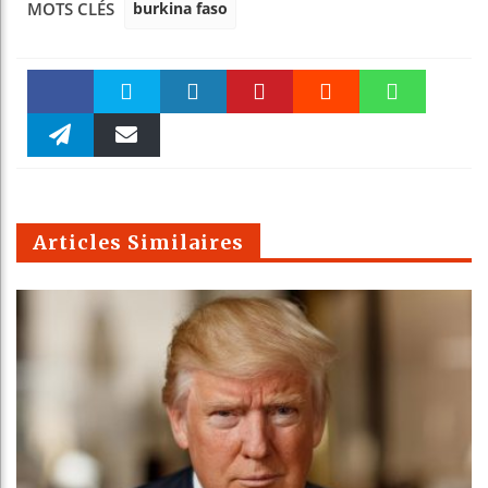
burkina faso
MOTS CLÉS
Faceboo
Twitter
linkedin
Pinteres
Reddit
WhatsAp
k
Telegra
Email
t
pt
m
Articles Similaires