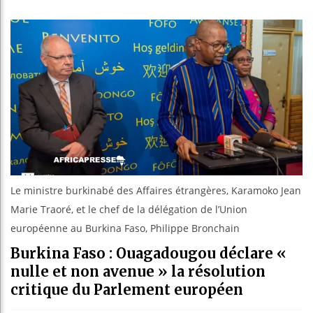
Les jeunes
Guinée : 
Réforme él
Bénin : Pa
Le ministre burkinabé des Affaires étrangères, Karamoko Jean
Marie Traoré, et le chef de la délégation de l’Union
européenne au Burkina Faso, Philippe Bronchain
Burkina Faso : Ouagadougou déclare «
nulle et non avenue » la résolution
critique du Parlement européen