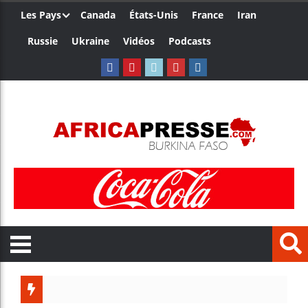
Les Pays
Canada
États-Unis
France
Iran
Russie
Ukraine
Vidéos
Podcasts
Trump nom