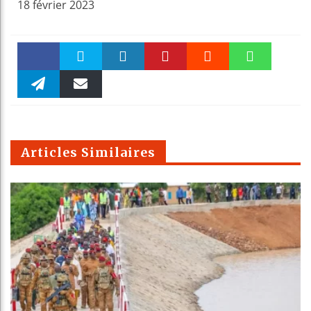
18 février 2023
Faceboo
Twitter
linkedin
Pinteres
Reddit
WhatsAp
k
Telegra
Email
t
pt
m
Articles Similaires