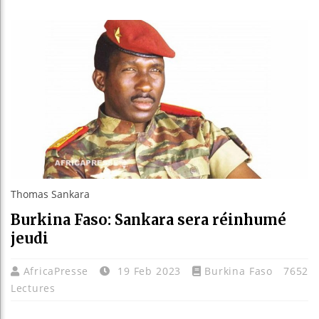
Répar
Cana
Rebo
Thomas Sankara
Burkina Faso: Sankara sera réinhumé
jeudi
AfricaPresse
19 Feb 2023
Burkina Faso
7652
Lectures