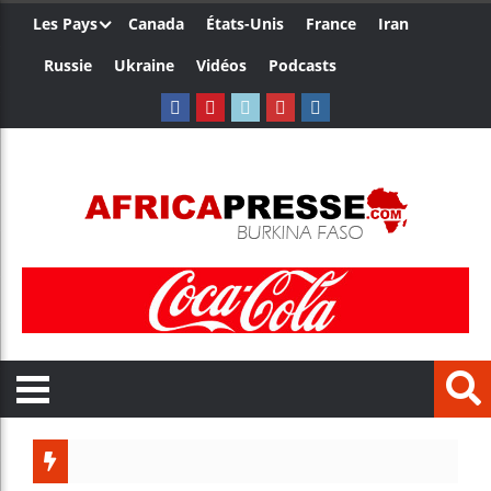
Les Pays
Canada
États-Unis
France
Iran
Russie
Ukraine
Vidéos
Podcasts
Les jeun