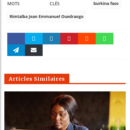
burkina faso
MOTS CLÉS
Rimtalba Jean Emmanuel Ouedraogo
Faceboo
Twitter
linkedin
Pinteres
Reddit
WhatsAp
k
Telegra
Email
t
pt
m
Articles Similaires