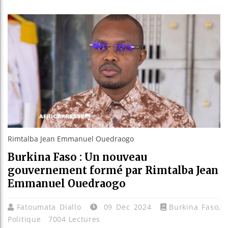
Guinée :
Réforme é
Bénin : 
Aliko Da
Rimtalba Jean Emmanuel Ouedraogo
Burkina Faso : Un nouveau
gouvernement formé par Rimtalba Jean
Emmanuel Ouedraogo
Fatoumata Diallo
09 Dec 2024
Burkina Faso
,
Politique
7004 Lectures