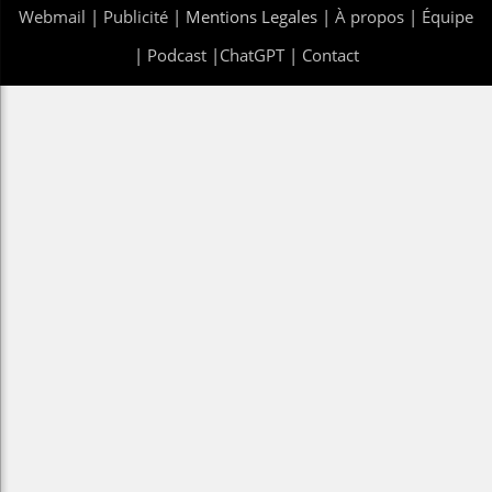
Webmail
|
Publicité
| Mentions Legales |
À propos
|
Équipe
|
Podcast
|
ChatGPT
|
Contact