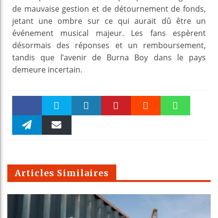
de mauvaise gestion et de détournement de fonds,
jetant une ombre sur ce qui aurait dû être un
événement musical majeur. Les fans espèrent
désormais des réponses et un remboursement,
tandis que l’avenir de Burna Boy dans le pays
demeure incertain.
Faceboo
Twitter
linkedin
Pinteres
Reddit
WhatsAp
k
Telegra
Email
t
pt
m
Articles Similaires