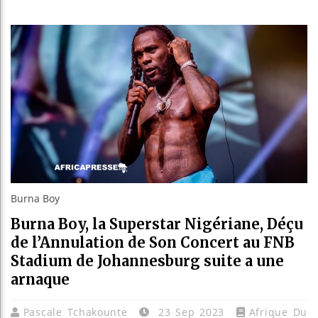
 de la Banque mondiale pour la souveraineté agricole e
public hospitalier national pour renforcer la formation 
sse Kaïs Saïed à intervenir en personne
Ex
| 06 Aug 2026
ues migratoires dès juillet
| 05 Aug 2026
Burna Boy
Burna Boy, la Superstar Nigériane, Déçu
de l’Annulation de Son Concert au FNB
Stadium de Johannesburg suite a une
arnaque
Pascale Tchakounte
23 Sep 2023
Afrique Du