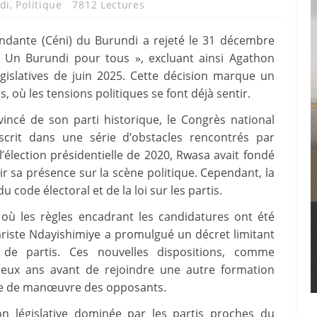
di
,
Politique
7812 Lectures
ndante (Céni) du Burundi a rejeté le 31 décembre
n « Un Burundi pour tous », excluant ainsi Agathon
égislatives de juin 2025. Cette décision marque un
, où les tensions politiques se font déjà sentir.
vincé de son parti historique, le Congrès national
nscrit dans une série d’obstacles rencontrés par
’élection présidentielle de 2020, Rwasa avait fondé
r sa présence sur la scène politique. Cependant, la
u code électoral et de la loi sur les partis.
 où les règles encadrant les candidatures ont été
ariste Ndayishimiye a promulgué un décret limitant
de partis. Ces nouvelles dispositions, comme
 deux ans avant de rejoindre une autre formation
arge de manœuvre des opposants.
ion législative dominée par les partis proches du