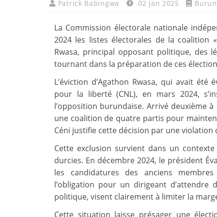
Patrick Babingwa
02 Jan 2025
Burun
La Commission électorale nationale indépe
2024 les listes électorales de la coalitio
Rwasa, principal opposant politique, des l
tournant dans la préparation de ces élections
L’éviction d’Agathon Rwasa, qui avait été é
pour la liberté (CNL), en mars 2024, s’i
l’opposition burundaise. Arrivé deuxième à l
une coalition de quatre partis pour mainteni
Céni justifie cette décision par une violation d
Cette exclusion survient dans un contexte
durcies. En décembre 2024, le président Év
les candidatures des anciens membres 
l’obligation pour un dirigeant d’attendre
politique, visent clairement à limiter la m
Cette situation laisse présager une élect