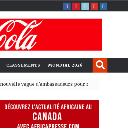
CLASSEMENTS
MONDIAL 2026
gue d’ambassadeurs pour renforcer la présence améri
sident du tout premier Sénat issu de la réforme constitu