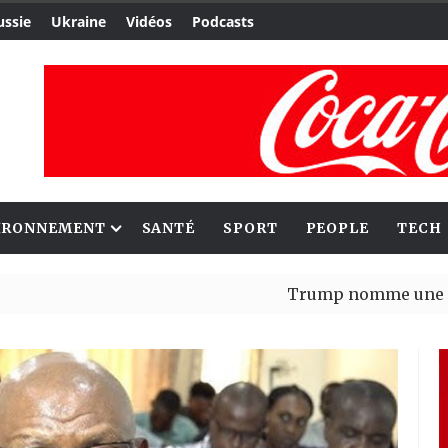
ussie
Ukraine
Vidéos
Podcasts
IRONNEMENT
SANTÉ
SPORT
PEOPLE
TECH
Trump nomme une nouvelle va
Bénin : Patrice Talon élu pré