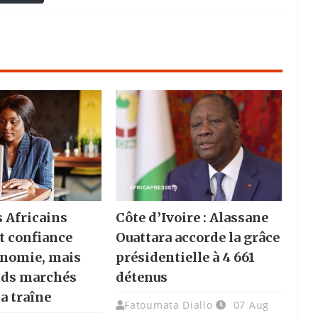
s Africains
Côte d’Ivoire : Alassane
t confiance
Ouattara accorde la grâce
onomie, mais
présidentielle à 4 661
nds marchés
détenus
la traîne
Fatoumata Diallo
07 Aug