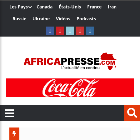
Les Pays
Canada
États-Unis
France
Iran
Russie
Ukraine
Vidéos
Podcasts
Les jeun