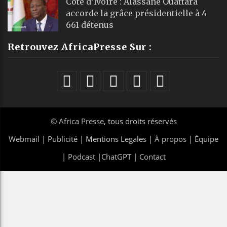
Côte d’Ivoire : Alassane Ouattara
accorde la grâce présidentielle à 4
661 détenus
Retrouvez AfricaPresse Sur :
©
Africa Presse
, tous droits réservés
Webmail
|
Publicité
| Mentions Legales |
À propos
|
Équipe
|
Podcast
|
ChatGPT
|
Contact