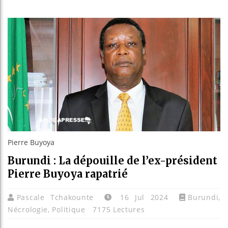
Guinée :
Réforme 
Bénin : 
Aliko Da
Pierre Buyoya
Burundi : La dépouille de l’ex-président
Pierre Buyoya rapatrié
Pascale Tchakounte
16 Jul 2024
Burundi
,
Nécrologie
,
Politique
7175 Lectures