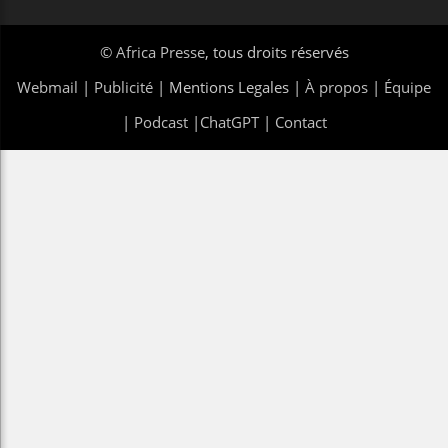
©
Africa Presse
, tous droits réservés
Webmail
|
Publicité
| Mentions Legales |
À propos
|
Équipe
|
Podcast
|
ChatGPT
|
Contact