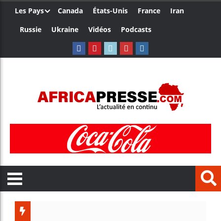
Les Pays
Canada
États-Unis
France
Iran
Russie
Ukraine
Vidéos
Podcasts
Trump nom