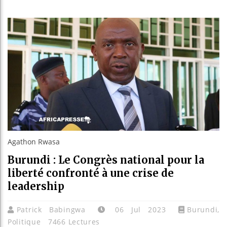
Les jeunes
Guinée : 
Réforme él
Bénin : Pa
Agathon Rwasa
Burundi : Le Congrès national pour la
liberté confronté à une crise de
leadership
Patrick Babingwa
06 Jul 2023
Burundi
,
Politique
7466 Lectures