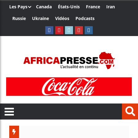
Les Pays
Canada
États-Unis
France
Iran
Russie
Ukraine
Vidéos
Podcasts
Les jeun