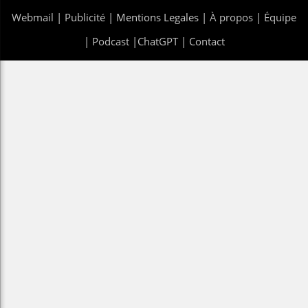
Webmail
|
Publicité
| Mentions Legales |
À propos
|
Équipe
|
Podcast
|
ChatGPT
|
Contact