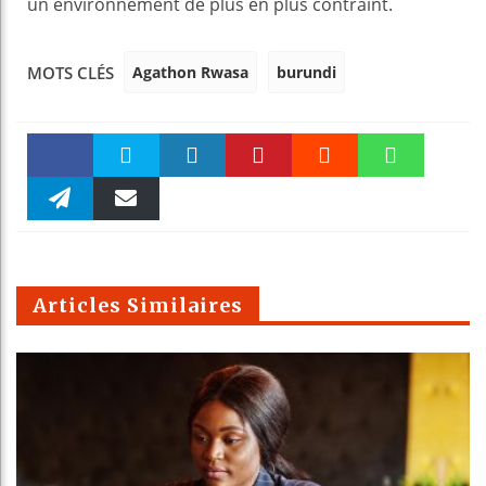
un environnement de plus en plus contraint.
Agathon Rwasa
burundi
MOTS CLÉS
Faceboo
Twitter
linkedin
Pinteres
Reddit
WhatsAp
k
Telegra
Email
t
pt
m
Articles Similaires