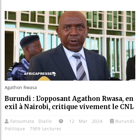
Guinée 
Réforme 
Bénin : 
Aliko Da
Agathon Rwasa
Burundi : L’opposant Agathon Rwasa, en
exil à Nairobi, critique vivement le CNL
Fatoumata Diallo
12 Mar 2024
Burundi
,
Politique
7909 Lectures