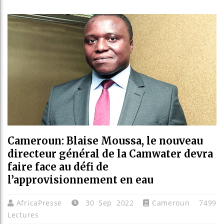
Les je
Guinée
Réform
Bénin 
Cameroun: Blaise Moussa, le nouveau
directeur général de la Camwater devra
faire face au défi de
l’approvisionnement en eau
AfricaPresse
30 Sep 2022
Cameroun
7499
Lectures