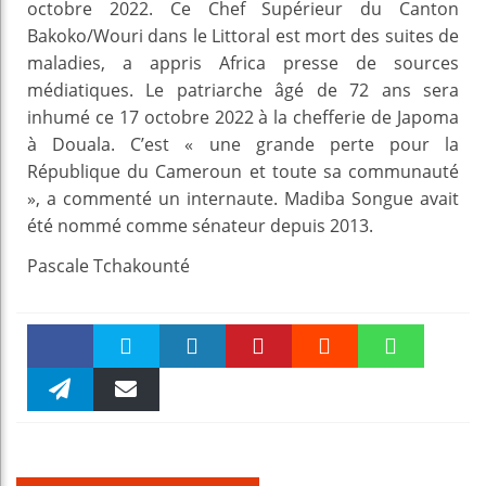
octobre 2022. Ce Chef Supérieur du Canton
Bakoko/Wouri dans le Littoral est mort des suites de
maladies, a appris Africa presse de sources
médiatiques. L
e patriarche âgé de 72 ans sera
inhumé ce 17 octobre 2022 à la chefferie de Japoma
à Douala. C’est « une grande perte pour la
République du Cameroun et toute sa communauté
», a commenté un internaute.
Madiba Songue avait
été nommé comme sénateur depuis 2013.
Pascale Tchakounté
Faceboo
Twitter
linkedin
Pinteres
Reddit
WhatsAp
k
Telegra
Email
t
pt
m