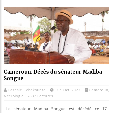
Les 
Guin
Réfo
Béni
Cameroun: Décès du sénateur Madiba
Songue
Pascale Tchakounte
17 Oct 2022
Cameroun
,
Nécrologie
7632 Lectures
Le sénateur Madiba Songue est décédé ce 17