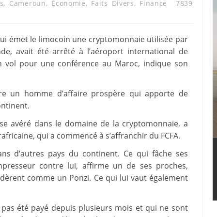
s
,
Cameroun
,
Économie
,
Faits Divers
,
Finance
7839
ui émet le limocoin une cryptomonnaie utilisée par
nde, avait été arrêté à l’aéroport international de
 un vol pour une conférence au Maroc, indique son
tre un homme d’affaire prospère qui apporte de
ntinent.
tise avéré dans le domaine de la cryptomonnaie, a
rafricaine, qui a commencé à s’affranchir du FCFA.
ns d’autres pays du continent. Ce qui fâche ses
presseur contre lui, affirme un de ses proches,
sidèrent comme un Ponzi. Ce qui lui vaut également
 pas été payé depuis plusieurs mois et qui ne sont