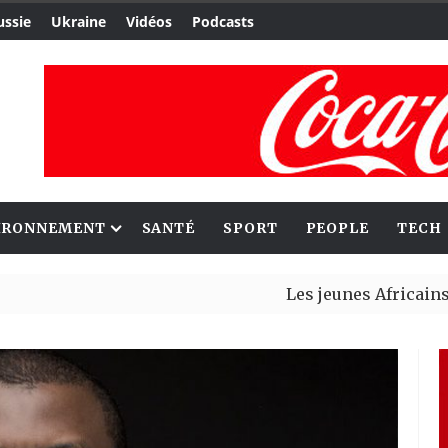
ussie
Ukraine
Vidéos
Podcasts
IRONNEMENT
SANTÉ
SPORT
PEOPLE
TECH
Les jeunes Africains retrouv
Aliko Dangote et Mark Carney