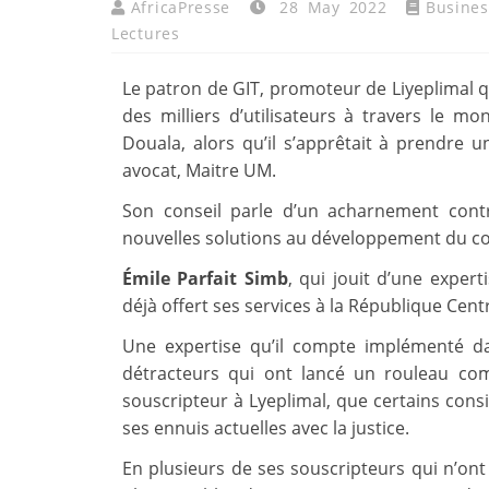
AfricaPresse
28 May 2022
Busines
Lectures
Le patron de GIT, promoteur de Liyeplimal q
des milliers d’utilisateurs à travers le mo
Douala, alors qu’il s’apprêtait à prendre
avocat, Maitre UM.
Son conseil parle d’un acharnement con
nouvelles solutions au développement du co
Émile Parfait Simb
, qui jouit d’une exper
déjà offert ses services à la République Cent
Une expertise qu’il compte implémenté da
détracteurs qui ont lancé un rouleau com
souscripteur à Lyeplimal, que certains con
ses ennuis actuelles avec la justice.
En plusieurs de ses souscripteurs qui n’ont