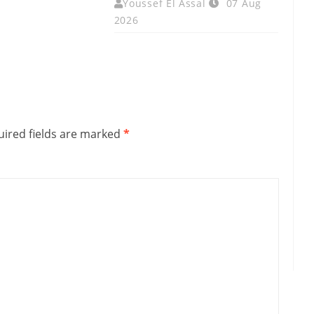
Youssef El Assal
07 Aug
2026
ired fields are marked
*