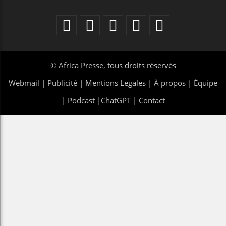
©
Africa Presse
, tous droits réservés
Webmail
|
Publicité
| Mentions Legales |
À propos
|
Équipe
|
Podcast
|
ChatGPT
|
Contact