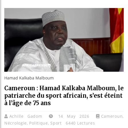
Bassirou Diomay
Côte d’Ivoire : 
Tunisie : la cr
Ceuta : Rabat af
Hamad Kalkaba Malboum
Cameroun : Hamad Kalkaba Malboum, le
patriarche du sport africain, s’est éteint
à l’âge de 75 ans
Achille Gadom
14 May 2026
Cameroun
,
Nécrologie
,
Politique
,
Sport
6440 Lectures