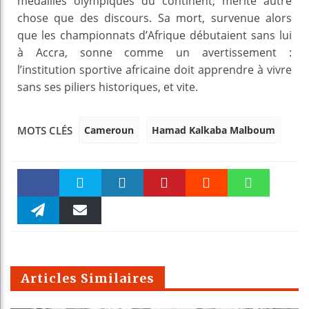
médailles olympiques du continent, mérite autre
chose que des discours. Sa mort, survenue alors
que les championnats d’Afrique débutaient sans lui
à Accra, sonne comme un avertissement :
l’institution sportive africaine doit apprendre à vivre
sans ses piliers historiques, et vite.
Cameroun
Hamad Kalkaba Malboum
MOTS CLÉS
Faceboo
Twitter
linkedin
Pinteres
Reddit
WhatsAp
k
Telegra
Email
t
pt
m
Articles Similaires