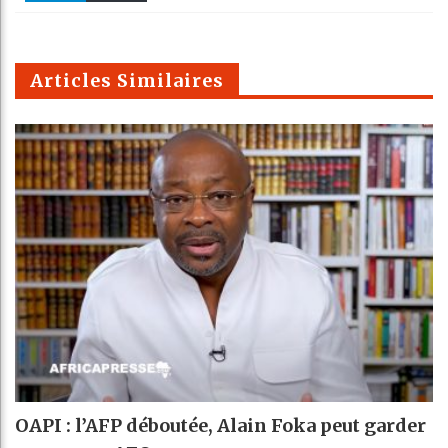
k
Telegra
Email
t
pt
m
Articles Similaires
OAPI : l’AFP déboutée, Alain Foka peut garder