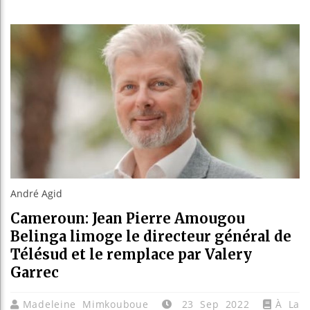
Bassi
Côte 
Tunis
Ceuta
André Agid
Cameroun: Jean Pierre Amougou
Belinga limoge le directeur général de
Télésud et le remplace par Valery
Garrec
Madeleine Mimkouboue
23 Sep 2022
À La