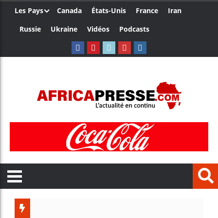
Les Pays
Canada
États-Unis
France
Iran
Russie
Ukraine
Vidéos
Podcasts
Le Ca