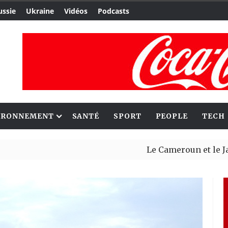
ussie
Ukraine
Vidéos
Podcasts
IRONNEMENT
SANTÉ
SPORT
PEOPLE
TECH
Le Cameroun et le Japon re
Ceuta : Rabat affirme avoi