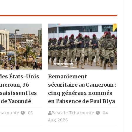
des États-Unis
Remaniement
ameroun, 36
sécuritaire au Cameroun :
saisissent les
cinq généraux nommés
 de Yaoundé
en l’absence de Paul Biya
chakounte
06
Pascale Tchakounte
04
Aug 2026