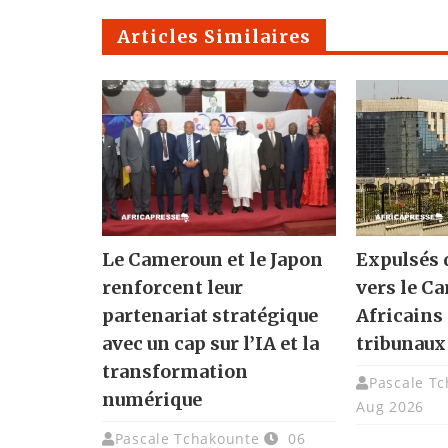
Articles Similaires
Le Cameroun et le Japon
Expulsés 
renforcent leur
vers le C
partenariat stratégique
Africains 
avec un cap sur l’IA et la
tribunaux
transformation
Pascale T
numérique
Aug 2026
Pascale Tchakounte
06