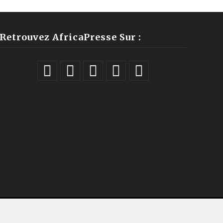
Retrouvez AfricaPresse Sur :
ales |
À propos
|
Équipe
|
Podcast
|
ChatGPT
|
Contact