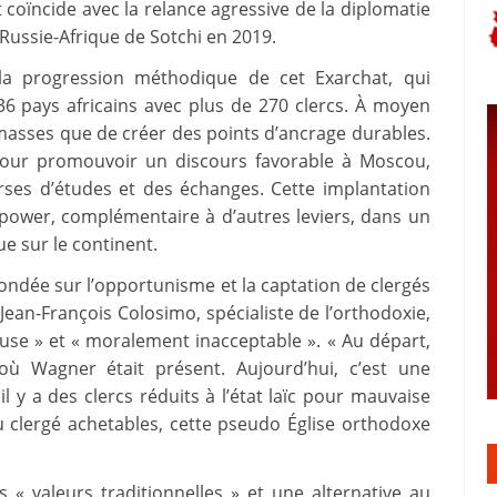
oïncide avec la relance agressive de la diplomatie
Russie-Afrique de Sotchi en 2019.
la progression méthodique de cet Exarchat, qui
 pays africains avec plus de 270 clercs. À moyen
 masses que de créer des points d’ancrage durables.
 pour promouvoir un discours favorable à Moscou,
rses d’études et des échanges. Cette implantation
t power, complémentaire à d’autres leviers, dans un
e sur le continent.
ndée sur l’opportunisme et la captation de clergés
s Jean-François Colosimo, spécialiste de l’orthodoxie,
use » et « moralement inacceptable ». « Au départ,
 où Wagner était présent. Aujourd’hui, c’est une
 y a des clercs réduits à l’état laïc pour mauvaise
 clergé achetables, cette pseudo Église orthodoxe
 valeurs traditionnelles » et une alternative au