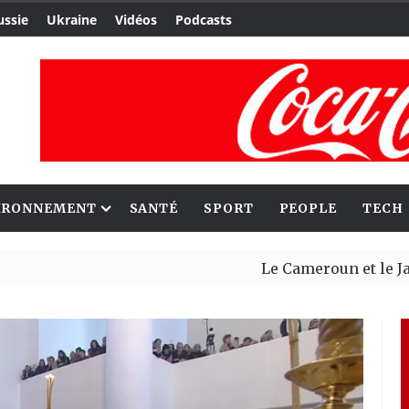
ussie
Ukraine
Vidéos
Podcasts
IRONNEMENT
SANTÉ
SPORT
PEOPLE
TECH
Le Cameroun et le Japon renfo
Ceuta : Rabat affirme avoir al