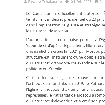
Pascale Tchakounte
04 Feb 2026
Ca
Le Cameroun a officiellement autorisé l
territoire, par décret présidentiel du 23 ja
dans l’implantation religieuse et stratégiq
le Patriarcat de Moscou.
L’autorisation camerounaise permet à l’Égl
Yaoundé et d’opérer légalement. Elle intervie
une juridiction créée fin 2021 par Moscou po
structure est l’instrument d’une double strat
du Patriarcat orthodoxe d’Alexandrie sur les 
politique du Kremlin.
Cette offensive religieuse trouve son o
l’orthodoxie mondiale. En 2019, le Patriar
l’Église orthodoxe d’Ukraine, une déci
représailles, le Patriarcat de Moscou a rompu
au Patriarcat d’Alexandrie et a créé son pr