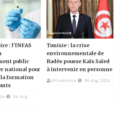
ire : l’INFAS
Tunisie : la crise
n
environnementale de
ment public
Radès pousse Kaïs Saïed
er national pour
à intervenir en personne
 la formation
AfricaPresse
06 Aug 2026
ants
lla
06 Aug