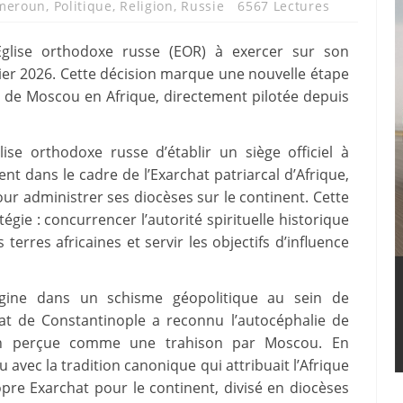
meroun
,
Politique
,
Religion
,
Russie
6567 Lectures
’Église orthodoxe russe (EOR) à exercer sur son
nvier 2026. Cette décision marque une nouvelle étape
ue de Moscou en Afrique, directement pilotée depuis
ise orthodoxe russe d’établir un siège officiel à
nt dans le cadre de l’Exarchat patriarcal d’Afrique,
ur administrer ses diocèses sur le continent. Cette
égie : concurrencer l’autorité spirituelle historique
terres africaines et servir les objectifs d’influence
rigine dans un schisme géopolitique au sein de
cat de Constantinople a reconnu l’autocéphalie de
sion perçue comme une trahison par Moscou. En
 avec la tradition canonique qui attribuait l’Afrique
opre Exarchat pour le continent, divisé en diocèses