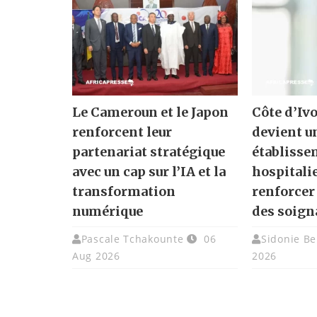
Le Cameroun et le Japon
Côte d’Ivo
renforcent leur
devient u
partenariat stratégique
établisse
avec un cap sur l’IA et la
hospitali
transformation
renforcer
numérique
des soign
Pascale Tchakounte
06
Sidonie Be
Aug 2026
2026