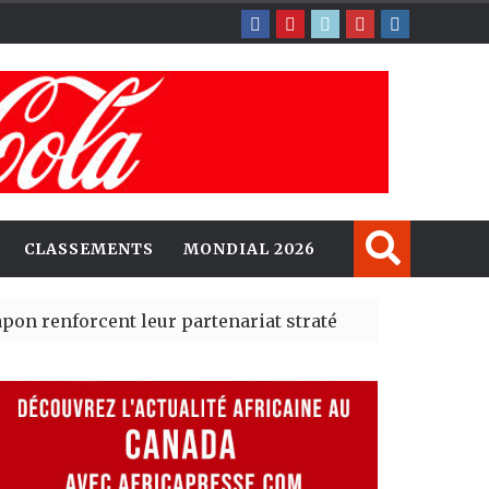
CLASSEMENTS
MONDIAL 2026
rcent leur partenariat stratégique avec un cap sur l’IA
erté Madrid des risques migratoires dès juillet
| 05 Aug 20