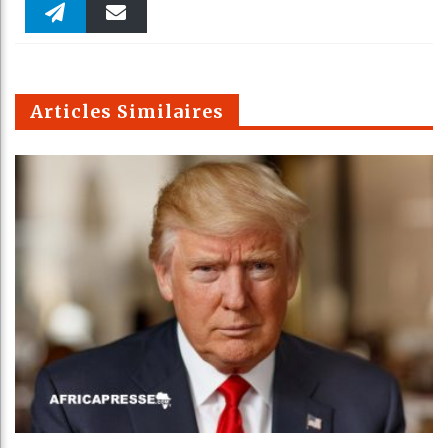
Faceboo
Twitter
linkedin
Pinteres
Reddit
WhatsAp
k
Telegra
Email
t
pt
m
Articles Similaires