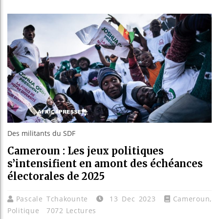
Les jeun
Guinée :
Réforme 
Bénin : 
Des militants du SDF
Cameroun : Les jeux politiques
s’intensifient en amont des échéances
électorales de 2025
Pascale Tchakounte
13 Dec 2023
Cameroun
,
Politique
7072 Lectures