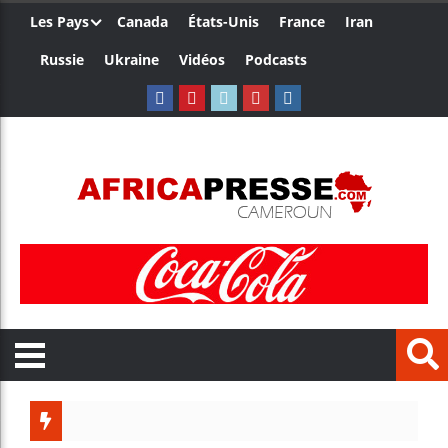
Les Pays
Canada
États-Unis
France
Iran
Russie
Ukraine
Vidéos
Podcasts
Trump n