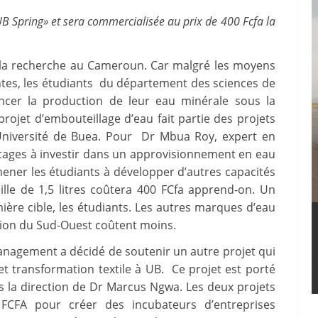
«UB Spring» et sera commercialisée au prix de 400 Fcfa la
de la recherche au Cameroun. Car malgré les moyens
ntes, les étudiants du département des sciences de
ancer la production de leur eau minérale sous la
ojet d’embouteillage d’eau fait partie des projets
’Université de Buea. Pour Dr Mbua Roy, expert en
ntages à investir dans un approvisionnement en eau
ener les étudiants à développer d’autres capacités
ille de 1,5 litres coûtera 400 FCfa apprend-on. Un
ière cible, les étudiants. Les autres marques d’eau
gion du Sud-Ouest coûtent moins.
anagement a décidé de soutenir un autre projet qui
et transformation textile à UB. Ce projet est porté
us la direction de Dr Marcus Ngwa. Les deux projets
CFA pour créer des incubateurs d’entreprises