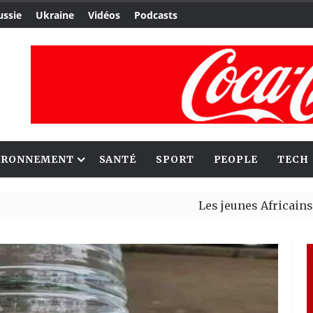
ussie
Ukraine
Vidéos
Podcasts
IRONNEMENT
SANTÉ
SPORT
PEOPLE
TECH
Les jeunes Africains retrouv
Aliko Dangote et Mark Carney