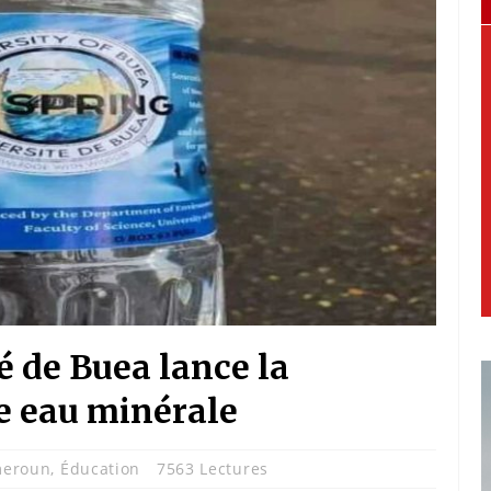
é de Buea lance la
e eau minérale
eroun
,
Éducation
7563 Lectures