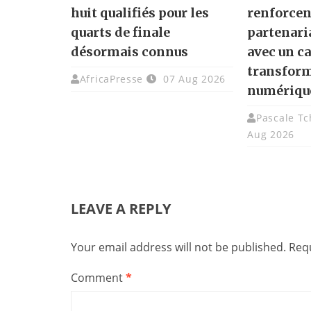
huit qualifiés pour les
renforcen
quarts de finale
partenari
désormais connus
avec un ca
transfor
AfricaPresse
07 Aug 2026
numériqu
Pascale T
Aug 2026
LEAVE A REPLY
Your email address will not be published.
Requ
Comment
*