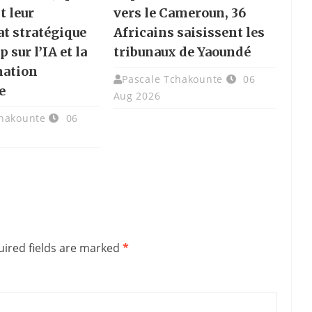
t leur
vers le Cameroun, 36
at stratégique
Africains saisissent les
p sur l’IA et la
tribunaux de Yaoundé
mation
Pascale Tchakounte
06
e
Aug 2026
chakounte
06
ired fields are marked
*