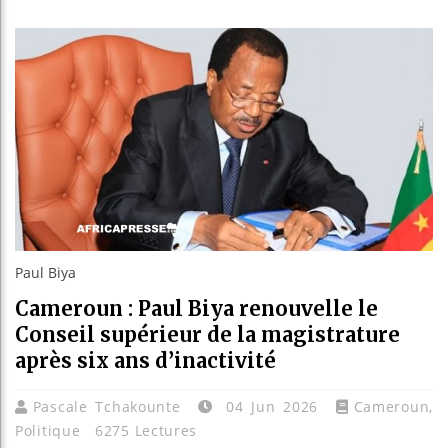
Les jeun
Guinée :
Réforme 
Bénin : 
Paul Biya
Cameroun : Paul Biya renouvelle le
Conseil supérieur de la magistrature
après six ans d’inactivité
Pascale Tchakounte
04 Jun 2026
Cameroun
,
Politique
6275 Lectures