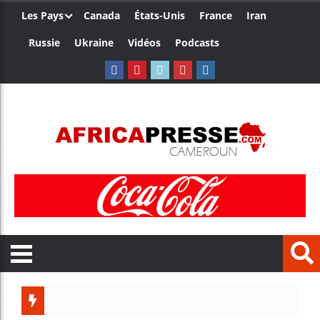
Les Pays
Canada
États-Unis
France
Iran
Russie
Ukraine
Vidéos
Podcasts
Trump n