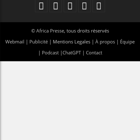
©
Africa Presse
, tous droits réservés
Webmail
|
Publicité
| Mentions Legales |
À propos
|
Équipe
|
Podcast
|
ChatGPT
|
Contact