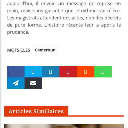
aujourd’hui, il envoie un message de reprise en
main, mais sans garantie que le rythme s’accélère.
Les magistrats attendent des actes, non des décrets
de pure forme. L’histoire récente leur a appris la
prudence.
Cameroun
MOTS CLÉS
Faceboo
Twitter
linkedin
Pinteres
Reddit
WhatsAp
k
Telegra
Email
t
pt
m
Articles Similaires