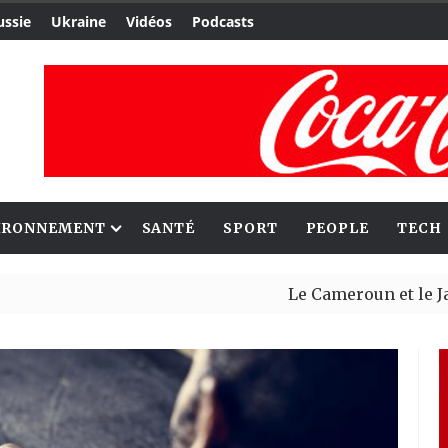
ussie
Ukraine
Vidéos
Podcasts
IRONNEMENT
SANTÉ
SPORT
PEOPLE
TECH
Le Cameroun et le Japon ren
Ceuta : Rabat affirme avoir 