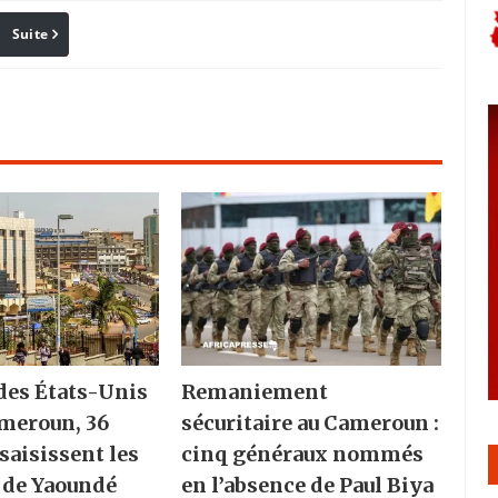
Suite
Pinterest
Reddit
Email
des États-Unis
Remaniement
ameroun, 36
sécuritaire au Cameroun :
saisissent les
cinq généraux nommés
 de Yaoundé
en l’absence de Paul Biya