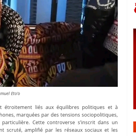
muel Eto’o
t étroitement liés aux équilibres politiques et à
ophones, marquées par des tensions sociopolitiques,
particulière. Cette controverse s’inscrit dans un
 scruté, amplifié par les réseaux sociaux et les