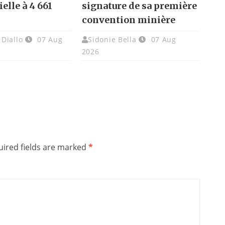
elle à 4 661
signature de sa première
convention minière
Diallo
07 Aug
Sidonie Bella
07 Aug
2026
ired fields are marked
*