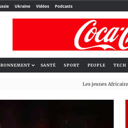
ussie
Ukraine
Vidéos
Podcasts
IRONNEMENT
SANTÉ
SPORT
PEOPLE
TECH
Les jeunes Africains retrouven
Aliko Dangote et Mark Carney e