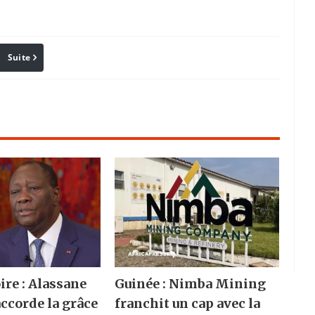
Suite
Pinterest
Reddit
Email
ire : Alassane
Guinée : Nimba Mining
accorde la grâce
franchit un cap avec la