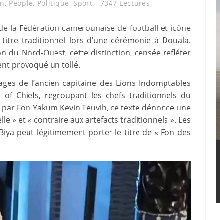
un
,
People
,
Politique
,
Sport
7347 Lectures
 de la Fédération camerounaise de football et icône
x titre traditionnel lors d’une cérémonie à Douala.
on du Nord-Ouest, cette distinction, censée refléter
ent provoqué un tollé.
ages de l’ancien capitaine des Lions Indomptables
 of Chiefs, regroupant les chefs traditionnels du
 par Fon Yakum Kevin Teuvih, ce texte dénonce une
le » et « contraire aux artefacts traditionnels ». Les
Biya peut légitimement porter le titre de « Fon des