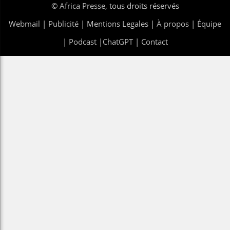
©
Africa Presse
, tous droits réservés
Webmail
|
Publicité
| Mentions Legales |
À propos
|
Équipe
|
Podcast
|
ChatGPT
|
Contact