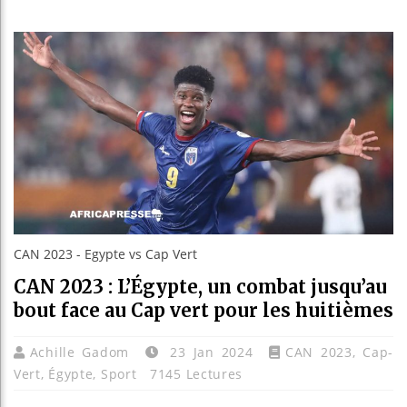
Réforme é
Bénin : 
Aliko Da
CAN 2023 - Egypte vs Cap Vert
CAN 2023 : L’Égypte, un combat jusqu’au
bout face au Cap vert pour les huitièmes
Achille Gadom
23 Jan 2024
CAN 2023
,
Cap-
Vert
,
Égypte
,
Sport
7145 Lectures