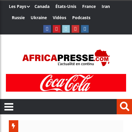
Les Pays
Canada
États-Unis
France
Iran
Russie
Ukraine
Vidéos
Podcasts
Côte d’Iv