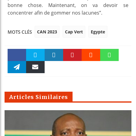
bonne chose. Maintenant, on va devoir se
concentrer afin de gommer nos lacunes”.
CAN 2023
Cap Vert
Egypte
MOTS CLÉS
Faceboo
Twitter
linkedin
Pinteres
Reddit
WhatsAp
k
Telegra
Email
t
pt
m
Articles Similaires